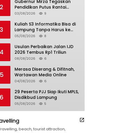
Gubernur Mirza Tegaskan
2
Pendidikan Putus Rantai
Kemiskinan
03/08/2026
9
Kuliah S3 Informatika Bisa di
3
Lampung Tanpa Harus ke
Luar Daerah
05/08/2026
8
Usulan Perbaikan Jalan IJD
4
2026 Tembus Rp1 Triliun
08/08/2026
6
Merasa Diserang & Difitnah,
5
Wartawan Media Online
04/08/2026
6
29 Peserta PJJ Siap Ikuti MPLS,
6
Disdikbud Lampung
05/08/2026
5
avelling
Travelling, beach, tourist attraction,