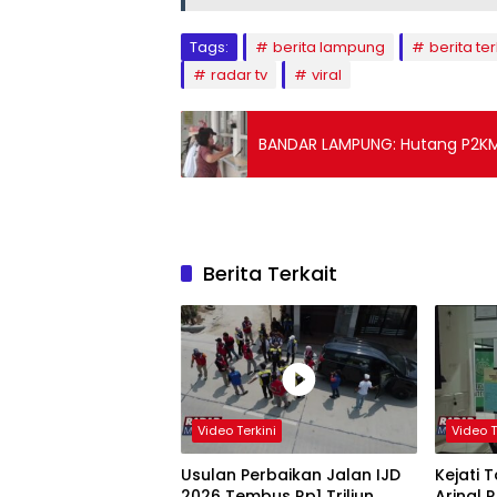
Tags:
berita lampung
berita ter
radar tv
viral
BANDAR LAMPUNG: Hutang P2KM
Berita Terkait
Video Terkini
Video T
Usulan Perbaikan Jalan IJD
Kejati 
2026 Tembus Rp1 Triliun
Arinal