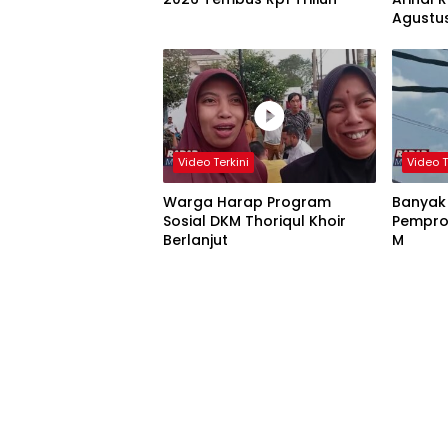
Agustu
Video Terkini
Video T
Warga Harap Program
Banyak
Sosial DKM Thoriqul Khoir
Pempro
Berlanjut
M