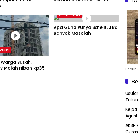
Do
s
Video Terkini
Apa Guna Punya Satelit, Jika
Banyak Masalah
erkini
 Warga Susah,
v Malah Hibah Rp35
unduh a
Be
Usula
Triliun
Kejat
Agust
AKBP 
Curas