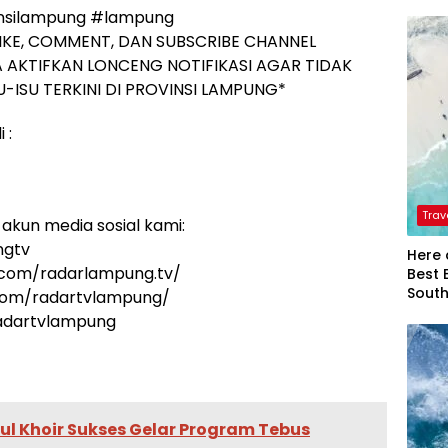
nsilampung #lampung
IKE, COMMENT, DAN SUBSCRIBE CHANNEL
 AKTIFKAN LONCENG NOTIFIKASI AGAR TIDAK
-ISU TERKINI DI PROVINSI LAMPUNG*
 :
Trav
akun media sosial kami:
ngtv
Here 
.com/radarlampung.tv/
Best 
Sout
.com/radartvlampung/
radartvlampung
ul Khoir Sukses Gelar Program Tebus