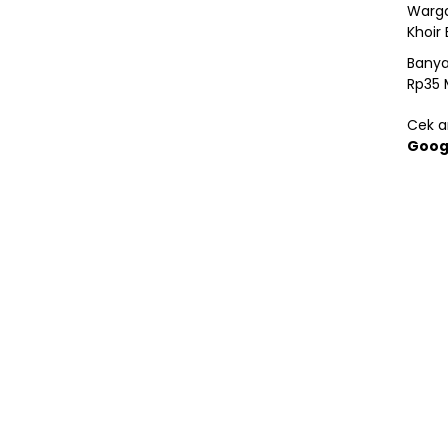
Warga
Khoir 
Banya
Rp35 
Cek ar
Goog