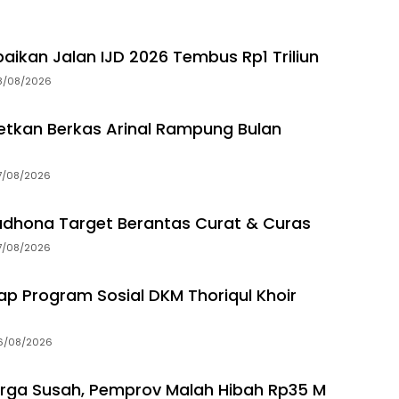
aikan Jalan IJD 2026 Tembus Rp1 Triliun
8/08/2026
getkan Berkas Arinal Rampung Bulan
7/08/2026
dhona Target Berantas Curat & Curas
7/08/2026
p Program Sosial DKM Thoriqul Khoir
6/08/2026
rga Susah, Pemprov Malah Hibah Rp35 M