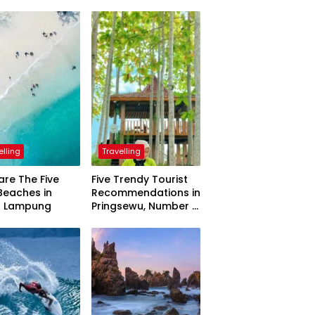
elling
Travelling
are The Five
Five Trendy Tourist
Beaches in
Recommendations in
h Lampung
Pringsewu, Number 3
Inaugurated by the
President