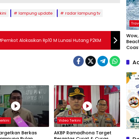
kini
lampung update
radar lampung tv
Trav
Wow, 
Pemkot Alokasikan Rp10 M Lunasi Hutang P2KM
Beach
Coas
Ad
erkini
Video Terkini
Targetkan Berkas
AKBP Ramadhona Target
 Rampung Bulan
Berantas Curat & Curas