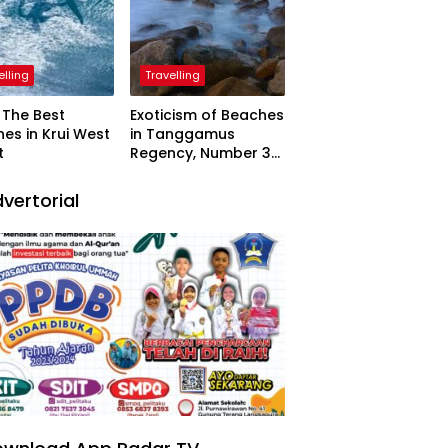
elling
Travelling
The Best
Exoticism of Beaches
es in Krui West
in Tanggamus
t
Regency, Number 3
Resembling Nature
Paintings
vertorial