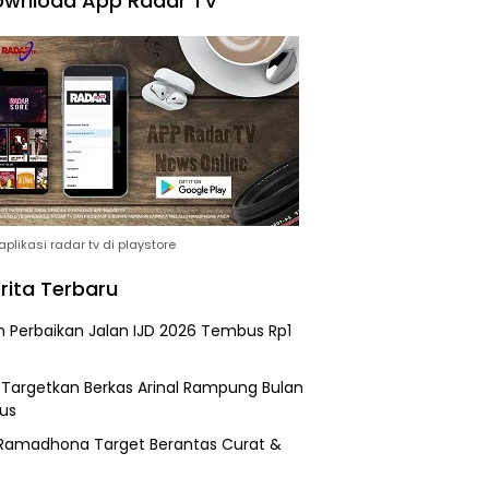
wnload App Radar TV
plikasi radar tv di playstore
rita Terbaru
n Perbaikan Jalan IJD 2026 Tembus Rp1
i Targetkan Berkas Arinal Rampung Bulan
us
Ramadhona Target Berantas Curat &