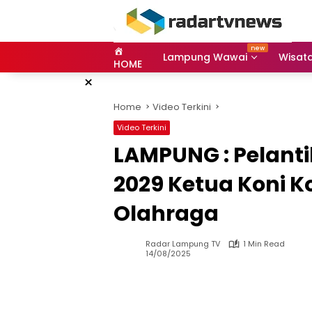
Skip
to
content
Lampung Wawai
Wisat
HOME
×
Home
Video Terkini
Video Terkini
LAMPUNG : Pelanti
2029 Ketua Koni 
Olahraga
Radar Lampung TV
1 Min Read
14/08/2025