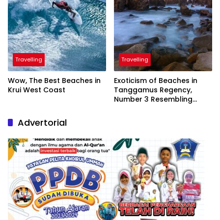
Travelling
Travelling
Wow, The Best Beaches in
Exoticism of Beaches in
Krui West Coast
Tanggamus Regency,
Number 3 Resembling
Nature Paintings
Advertorial