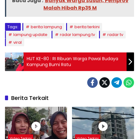
Baca Juga :
Banyak Warga Susah, Pemprov
Malah Hibah Rp35 M
Tags:
berita lampung
berita terkini
lampung update
radar lampung tv
radar tv
viral
HUT KE-80 : RI Ribuan Warga Pawai Budaya
Kampung Bumi Ratu
Berita Terkait
Video Terkini
Video Terkini