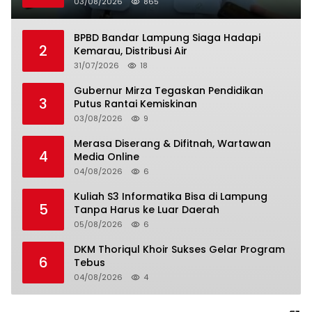
03/08/2026
865
BPBD Bandar Lampung Siaga Hadapi
2
Kemarau, Distribusi Air
31/07/2026
18
Gubernur Mirza Tegaskan Pendidikan
3
Putus Rantai Kemiskinan
03/08/2026
9
Merasa Diserang & Difitnah, Wartawan
4
Media Online
04/08/2026
6
Kuliah S3 Informatika Bisa di Lampung
5
Tanpa Harus ke Luar Daerah
05/08/2026
6
DKM Thoriqul Khoir Sukses Gelar Program
6
Tebus
04/08/2026
4