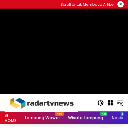
Skip
×
Scroll Untuk Membaca Artikel
to
content
Lampung Wawai
Wisata Lampung
Nasiona
HOME