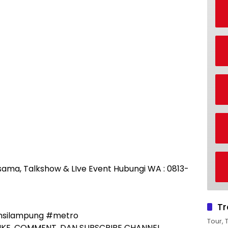
rjasama, Talkshow & LIve Event Hubungi WA : 0813-
Tr
nsilampung #metro
Tour, 
IKE, COMMENT, DAN SUBSCRIBE CHANNEL