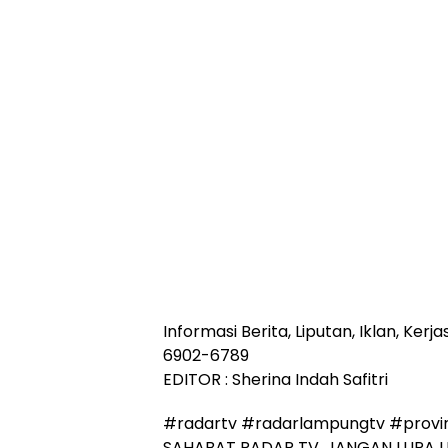
Informasi Berita, Liputan, Iklan, Ke
6902-6789
EDITOR : Sherina Indah Safitri
#radartv #radarlampungtv #provi
SAHABAT RADAR TV, JANGAN LUPA L