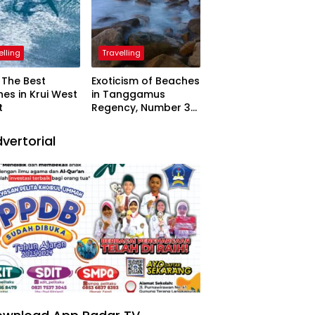
elling
Travelling
The Best
Exoticism of Beaches
es in Krui West
in Tanggamus
t
Regency, Number 3
Resembling Nature
Paintings
vertorial