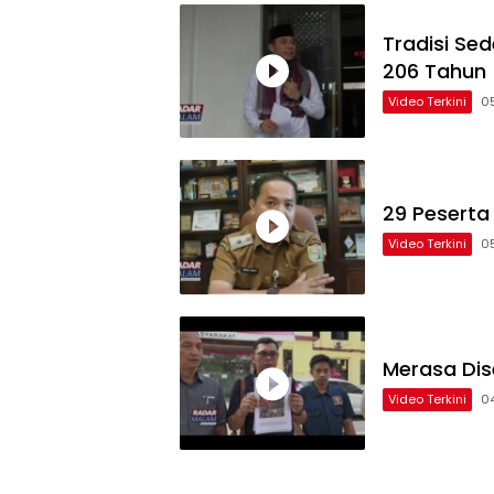
Tradisi Se
206 Tahun
Video Terkini
0
29 Peserta
Video Terkini
0
Merasa Dis
Video Terkini
0