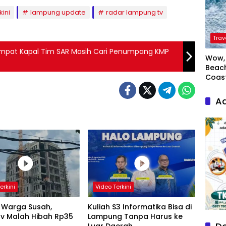
kini
lampung update
radar lampung tv
Trav
mpat Kapal Tim SAR Masih Cari Penumpang KMP
Wow, 
Beach
Coas
Ad
erkini
Video Terkini
 Warga Susah,
Kuliah S3 Informatika Bisa di
v Malah Hibah Rp35
Lampung Tanpa Harus ke