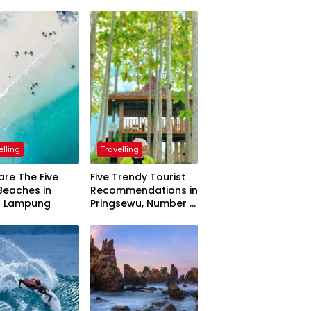
elling
Travelling
are The Five
Five Trendy Tourist
Beaches in
Recommendations in
h Lampung
Pringsewu, Number 3
Inaugurated by the
President