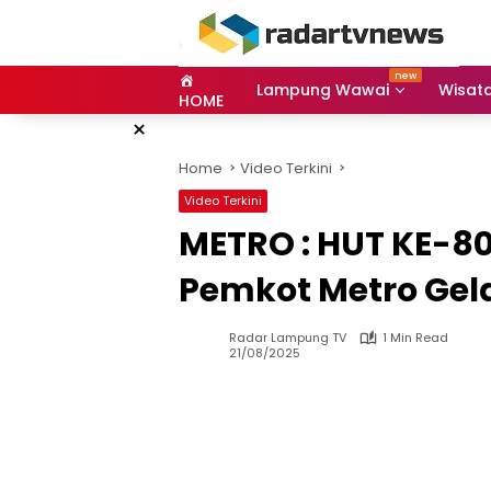
Skip
to
content
Lampung Wawai
Wisat
HOME
×
Home
Video Terkini
Video Terkini
METRO : HUT KE-8
Pemkot Metro Gel
Radar Lampung TV
1 Min Read
21/08/2025