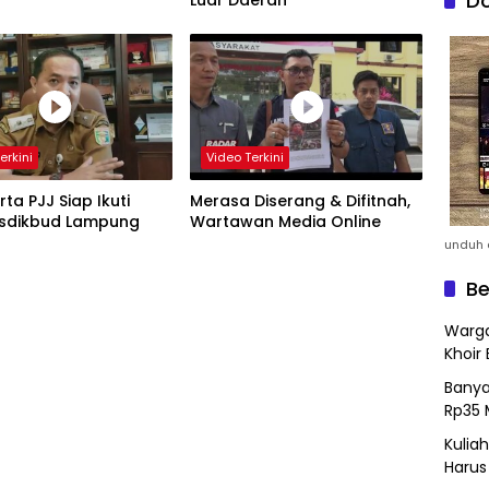
Do
Luar Daerah
erkini
Video Terkini
rta PJJ Siap Ikuti
Merasa Diserang & Difitnah,
LS, Disdikbud Lampung
Wartawan Media Online
unduh a
Be
Warga
Khoir 
Banya
Rp35 
Kulia
Harus