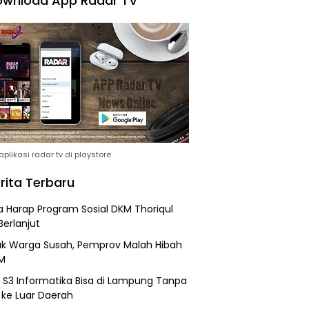
wnload App Radar TV
plikasi radar tv di playstore
rita Terbaru
 Harap Program Sosial DKM Thoriqul
Berlanjut
k Warga Susah, Pemprov Malah Hibah
M
h S3 Informatika Bisa di Lampung Tanpa
 ke Luar Daerah