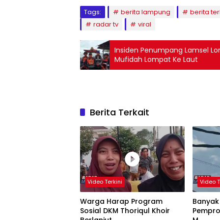
Tags:
berita lampung
berita ter
radar tv
viral
Insiden Penumpang Lamsel Lo
Mufidah Lompat Ke Laut
Berita Terkait
Video Terkini
Video T
Warga Harap Program
Banyak
Sosial DKM Thoriqul Khoir
Pempro