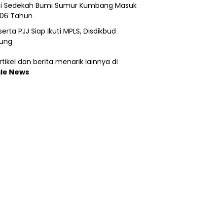
si Sedekah Bumi Sumur Kumbang Masuk
206 Tahun
erta PJJ Siap Ikuti MPLS, Disdikbud
ung
tikel dan berita menarik lainnya di
le News