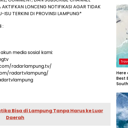
 AKTIFKAN LONCENG NOTIFIKASI AGAR TIDAK
-ISU TERKINI DI PROVINSI LAMPUNG*
 :
akun media sosial kami:
ngtv
Trav
.com/radarlampung.tv/
.com/radartvlampung/
Here 
Best 
radartvlampung
Sout
atika Bisa di Lampung Tanpa Harus ke Luar
Daerah