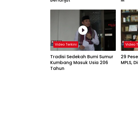
Berlanjut
M
Video Terkini
Video T
Tradisi Sedekah Bumi Sumur
29 Pese
Kumbang Masuk Usia 206
MP
Tahun