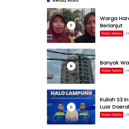
Warga Hara
Berlanjut
Video Terkini
0
Banyak Wa
Video Terkini
0
Kuliah S3 
Luar Daera
Video Terkini
0