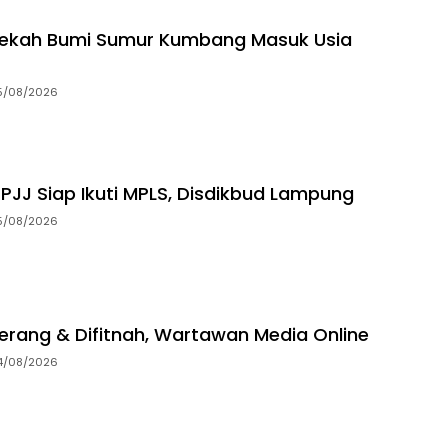
dekah Bumi Sumur Kumbang Masuk Usia
5/08/2026
 PJJ Siap Ikuti MPLS, Disdikbud Lampung
5/08/2026
erang & Difitnah, Wartawan Media Online
4/08/2026