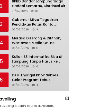
BPBD Bandar Lampung Siaga
2
Hadapi Kemarau, Distribusi Air
31/07/2026
18
Gubernur Mirza Tegaskan
3
Pendidikan Putus Rantai
Kemiskinan
03/08/2026
9
Merasa Diserang & Difitnah,
4
Wartawan Media Online
04/08/2026
6
Kuliah S3 Informatika Bisa di
5
Lampung Tanpa Harus ke
Luar Daerah
05/08/2026
6
DKM Thoriqul Khoir Sukses
6
Gelar Program Tebus
04/08/2026
4
avelling
Travelling, beach, tourist attraction,