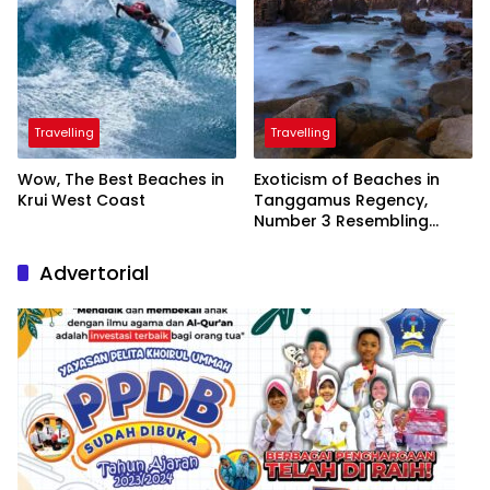
Travelling
Travelling
Wow, The Best Beaches in
Exoticism of Beaches in
Krui West Coast
Tanggamus Regency,
Number 3 Resembling
Nature Paintings
Advertorial