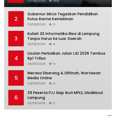
03/08/2026
866
Gubernur Mirza Tegaskan Pendidikan
2
Putus Rantai Kemiskinan
03/08/2026
9
Kuliah S3 Informatika Bisa di Lampung
3
Tanpa Harus ke Luar Daerah
05/08/2026
8
Usulan Perbaikan Jalan IJD 2026 Tembus
4
Rp1 Triliun
08/08/2026
6
Merasa Diserang & Difitnah, Wartawan
5
Media Online
04/08/2026
6
29 Peserta PJJ Siap Ikuti MPLS, Disdikbud
6
Lampung
05/08/2026
5