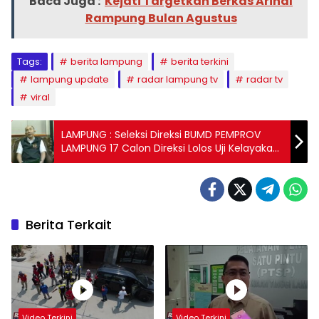
Baca Juga :
Kejati Targetkan Berkas Arinal
Rampung Bulan Agustus
Tags:
berita lampung
berita terkini
lampung update
radar lampung tv
radar tv
viral
LAMPUNG : Seleksi Direksi BUMD PEMPROV
LAMPUNG 17 Calon Direksi Lolos Uji Kelayakan
Dan Kepatutan
Berita Terkait
Video Terkini
Video Terkini