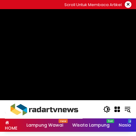
Skip
×
Scroll Untuk Membaca Artikel
to
content
Lampung Wawai
Wisata Lampung
Nasiona
HOME