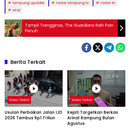
lampung update
radar lampung tv
radar tv
viral
Tampil Trengginas, The Guardians Raih Poin
Penuh
Berita Terkait
Video Terkini
Video Terkini
Usulan Perbaikan Jalan IJD
Kejati Targetkan Berkas
2026 Tembus Rp1 Triliun
Arinal Rampung Bulan
Agustus