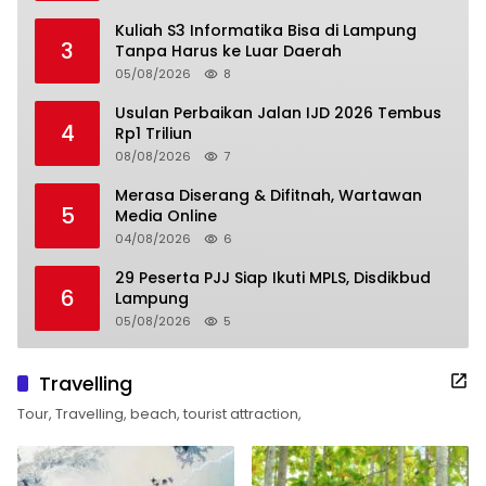
Kuliah S3 Informatika Bisa di Lampung
3
Tanpa Harus ke Luar Daerah
05/08/2026
8
Usulan Perbaikan Jalan IJD 2026 Tembus
4
Rp1 Triliun
08/08/2026
7
Merasa Diserang & Difitnah, Wartawan
5
Media Online
04/08/2026
6
29 Peserta PJJ Siap Ikuti MPLS, Disdikbud
6
Lampung
05/08/2026
5
Travelling
Tour, Travelling, beach, tourist attraction,