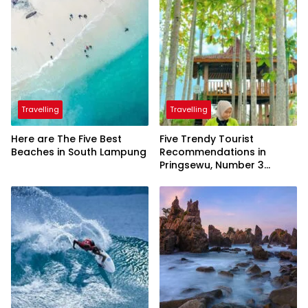
Travelling
Travelling
Here are The Five Best
Five Trendy Tourist
Beaches in South Lampung
Recommendations in
Pringsewu, Number 3
Inaugurated by the
President