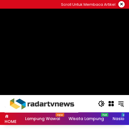
Skip
×
Scroll Untuk Membaca Artikel
to
content
Lampung Wawai
Wisata Lampung
Nasiona
HOME