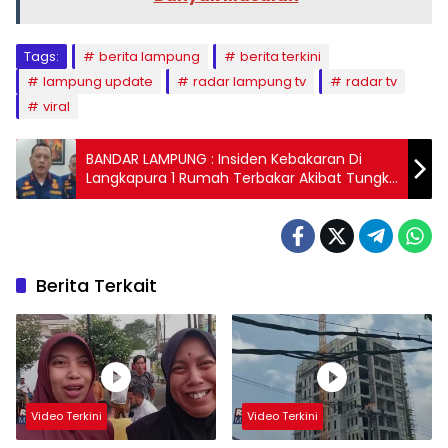
Tags:
berita lampung
berita terkini
lampung update
radar lampung tv
radar tv
viral
BANDAR LAMPUNG : Insiden Kebakaran Di
Langkapura 1 Rumah Terbakar Akibat Tungku
Kayu Tak Terawasi
Berita Terkait
Video Terkini
Video Terkini