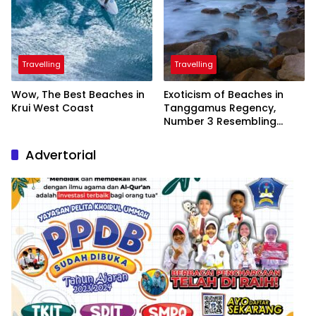
Travelling
Travelling
Wow, The Best Beaches in
Exoticism of Beaches in
Krui West Coast
Tanggamus Regency,
Number 3 Resembling
Nature Paintings
Advertorial