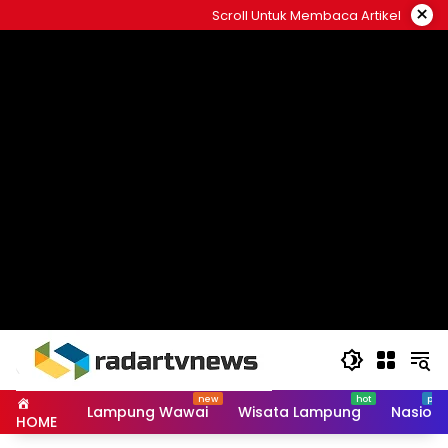
Skip
×
Scroll Untuk Membaca Artikel
to
content
Lampung Wawai
Wisata Lampung
Nasiona
HOME