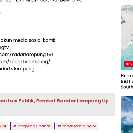
 :
akun media sosial kami:
ngtv
.com/radarlampung.tv/
.com/radartvlampung/
Trav
radartvlampung
Here 
Best 
Sout
ortasi Publik, Pemkot Bandar Lampung Uji
kini
lampung update
radar lampung tv