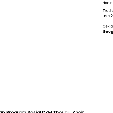
Harus
Tradi
Usia 
Cek ar
Goog
p Program Sosial DKM Thoriqul Khoir