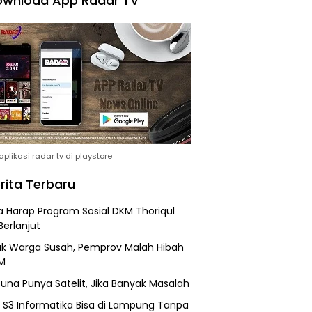
wnload App Radar TV
plikasi radar tv di playstore
rita Terbaru
 Harap Program Sosial DKM Thoriqul
Berlanjut
k Warga Susah, Pemprov Malah Hibah
M
una Punya Satelit, Jika Banyak Masalah
h S3 Informatika Bisa di Lampung Tanpa