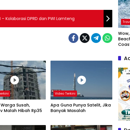
 – Kolaborasi DPRD dan PWI Lamteng
Trav
Wow, 
Beach
Coas
Ad
erkini
Video Terkini
 Warga Susah,
Apa Guna Punya Satelit, Jika
v Malah Hibah Rp35
Banyak Masalah