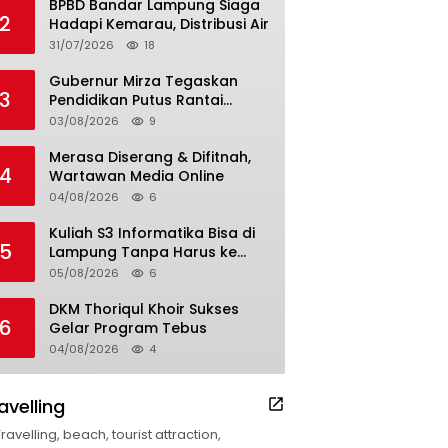
BPBD Bandar Lampung Siaga
2
Hadapi Kemarau, Distribusi Air
31/07/2026
18
Gubernur Mirza Tegaskan
3
Pendidikan Putus Rantai
Kemiskinan
03/08/2026
9
Merasa Diserang & Difitnah,
4
Wartawan Media Online
04/08/2026
6
Kuliah S3 Informatika Bisa di
5
Lampung Tanpa Harus ke
Luar Daerah
05/08/2026
6
DKM Thoriqul Khoir Sukses
6
Gelar Program Tebus
04/08/2026
4
avelling
Travelling, beach, tourist attraction,