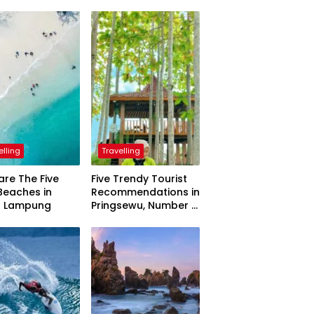
elling
Travelling
are The Five
Five Trendy Tourist
Beaches in
Recommendations in
h Lampung
Pringsewu, Number 3
Inaugurated by the
President