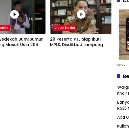
Do
erkini
Video Terkini
 Sedekah Bumi Sumur
29 Peserta PJJ Siap Ikuti
g Masuk Usia 206
MPLS, Disdikbud Lampung
unduh a
Be
Warga
Khoir 
Banya
Rp35 
Apa G
Kulia