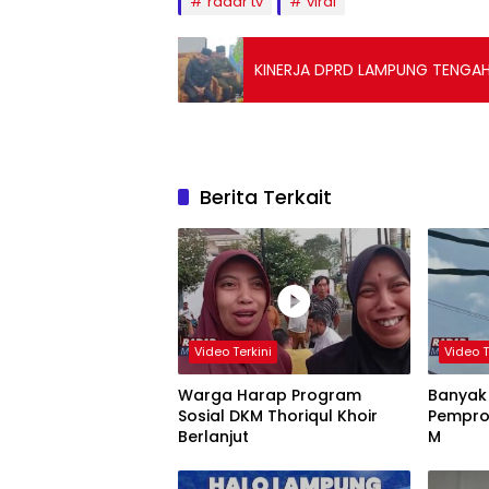
radar tv
viral
KINERJA DPRD LAMPUNG TENGAH
Berita Terkait
Video Terkini
Video T
Warga Harap Program
Banyak
Sosial DKM Thoriqul Khoir
Pempro
Berlanjut
M