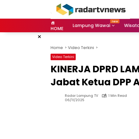
Skip
to
content
Lampung Wawai
Wisat
HOME
×
Home
Video Terkini
Video Terkini
KINERJA DPRD LAM
Jabat Ketua DPP 
Radar Lampung TV
1 Min Read
06/11/2025