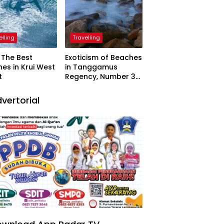
elling
Travelling
The Best
Exoticism of Beaches
es in Krui West
in Tanggamus
t
Regency, Number 3
Resembling Nature
Paintings
vertorial