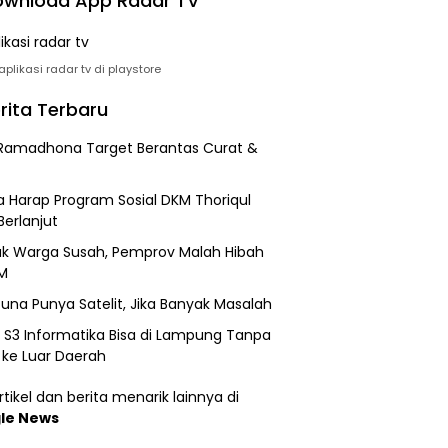
wnload App Radar TV
plikasi radar tv di playstore
rita Terbaru
Ramadhona Target Berantas Curat &
 Harap Program Sosial DKM Thoriqul
Berlanjut
k Warga Susah, Pemprov Malah Hibah
M
una Punya Satelit, Jika Banyak Masalah
h S3 Informatika Bisa di Lampung Tanpa
 ke Luar Daerah
tikel dan berita menarik lainnya di
le News