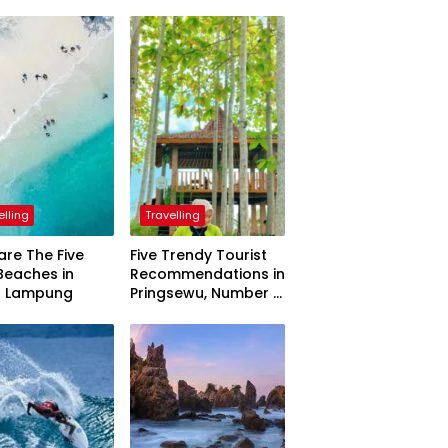
elling
Travelling
are The Five
Five Trendy Tourist
Beaches in
Recommendations in
h Lampung
Pringsewu, Number 3
Inaugurated by the
President