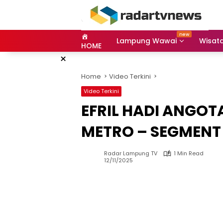
Skip
to
content
Lampung Wawai
Wisat
HOME
×
Home
Video Terkini
Video Terkini
EFRIL HADI ANGOTA
METRO – SEGMENT
Radar Lampung TV
1 Min Read
12/11/2025