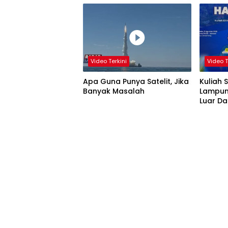
Video Terkini
Video T
Apa Guna Punya Satelit, Jika
Kuliah 
Banyak Masalah
Lampun
Luar D