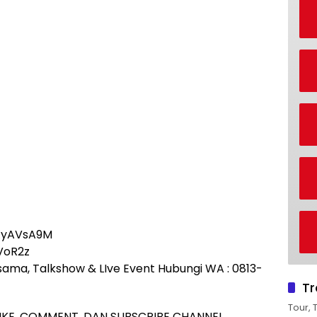
nXyAVsA9M
YVoR2z
rjasama, Talkshow & LIve Event Hubungi WA : 0813-
Tr
Tour, 
IKE, COMMENT, DAN SUBSCRIBE CHANNEL