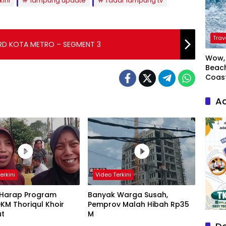
kini
lampung update
radar lampung tv
Trav
DPRD KOTA METRO – SEGMENT 3
Wow, 
Beach
Coas
Ad
erkini
Video Terkini
Harap Program
Banyak Warga Susah,
DKM Thoriqul Khoir
Pemprov Malah Hibah Rp35
ut
M