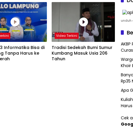
Do
unduh a
Be
erkini
Video Terkini
AKBP 
S3 Informatika Bisa di
Tradisi Sedekah Bumi Sumur
Curas
g Tanpa Harus ke
Kumbang Masuk Usia 206
aerah
Tahun
Warga
Khoir 
Banya
Rp35 
Apa G
Kulia
Harus
Cek ar
Goog