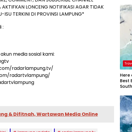
 AKTIFKAN LONCENG NOTIFIKASI AGAR TIDAK
-ISU TERKINI DI PROVINSI LAMPUNG*
 :
akun media sosial kami:
ngtv
Trav
.com/radarlampung.tv/
.com/radartvlampung/
Here 
Best 
radartvlampung
Sout
ng & Difitnah, Wartawan Media Online