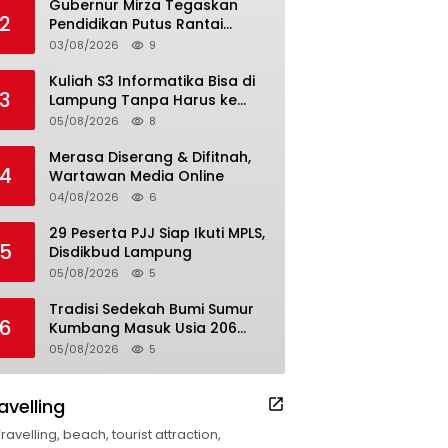
Gubernur Mirza Tegaskan
2
Pendidikan Putus Rantai
Kemiskinan
03/08/2026
9
Kuliah S3 Informatika Bisa di
3
Lampung Tanpa Harus ke
Luar Daerah
05/08/2026
8
Merasa Diserang & Difitnah,
4
Wartawan Media Online
04/08/2026
6
29 Peserta PJJ Siap Ikuti MPLS,
5
Disdikbud Lampung
05/08/2026
5
Tradisi Sedekah Bumi Sumur
6
Kumbang Masuk Usia 206
Tahun
05/08/2026
5
avelling
Travelling, beach, tourist attraction,