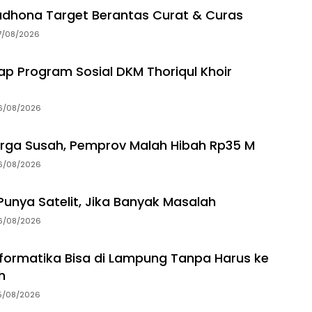
dhona Target Berantas Curat & Curas
7/08/2026
p Program Sosial DKM Thoriqul Khoir
6/08/2026
rga Susah, Pemprov Malah Hibah Rp35 M
6/08/2026
unya Satelit, Jika Banyak Masalah
6/08/2026
Informatika Bisa di Lampung Tanpa Harus ke
h
5/08/2026