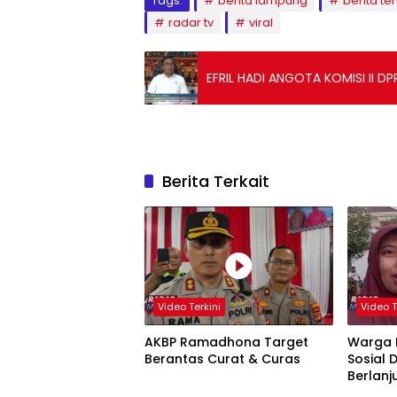
Tags:
berita lampung
berita ter
radar tv
viral
EFRIL HADI ANGOTA KOMISI II 
Berita Terkait
Video Terkini
Video T
AKBP Ramadhona Target
Warga 
Berantas Curat & Curas
Sosial 
Berlanj