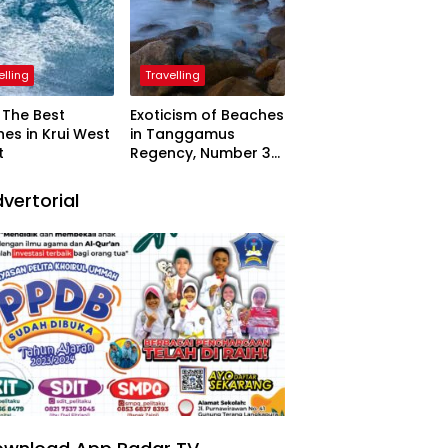
elling
Travelling
The Best
Exoticism of Beaches
es in Krui West
in Tanggamus
t
Regency, Number 3
Resembling Nature
Paintings
vertorial