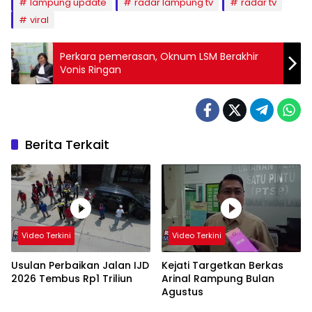
lampung update
radar lampung tv
radar tv
viral
Perkara pemerasan, Oknum LSM Berakhir
Vonis Ringan
Berita Terkait
Video Terkini
Video Terkini
Usulan Perbaikan Jalan IJD
Kejati Targetkan Berkas
2026 Tembus Rp1 Triliun
Arinal Rampung Bulan
Agustus