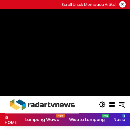
Skip
×
Scroll Untuk Membaca Artikel
to
content
Lampung Wawai
Wisata Lampung
Nasiona
HOME