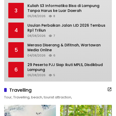
Kuliah S3 Informatika Bisa di Lampung
3
Tanpa Harus ke Luar Daerah
05/08/2026
8
Usulan Perbaikan Jalan IJD 2026 Tembus
4
Rp1 Triliun
08/08/2026
7
Merasa Diserang & Difitnah, Wartawan
5
Media Online
04/08/2026
6
29 Peserta PJJ Siap Ikuti MPLS, Disdikbud
6
Lampung
05/08/2026
5
Travelling
Tour, Travelling, beach, tourist attraction,