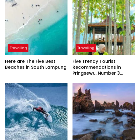
Travelling
Travelling
Here are The Five Best
Five Trendy Tourist
Beaches in South Lampung
Recommendations in
Pringsewu, Number 3
Inaugurated by the
President