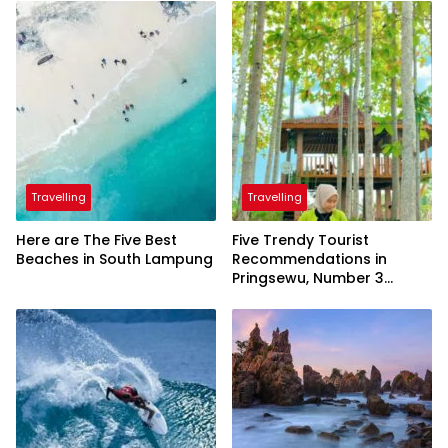
Travelling
Travelling
Here are The Five Best
Five Trendy Tourist
Beaches in South Lampung
Recommendations in
Pringsewu, Number 3
Inaugurated by the
President