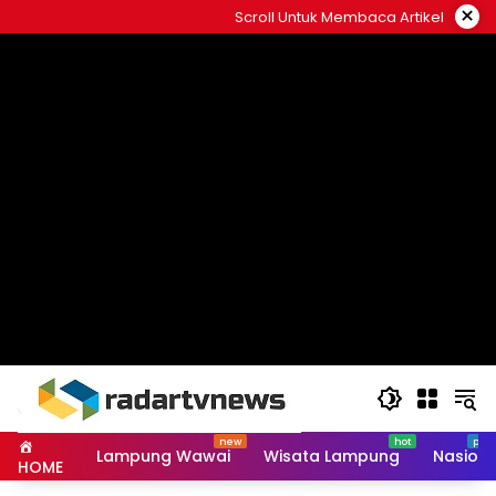
Skip
×
Scroll Untuk Membaca Artikel
to
content
Lampung Wawai
Wisata Lampung
Nasiona
HOME