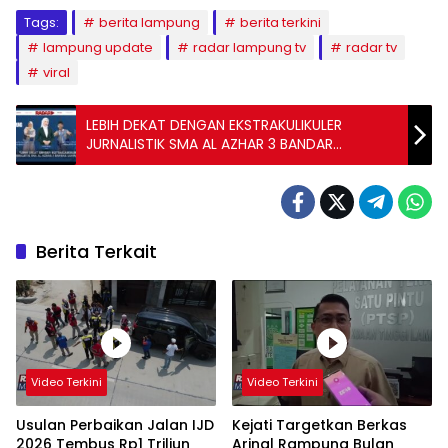
Tags:
berita lampung
berita terkini
lampung update
radar lampung tv
radar tv
viral
LEBIH DEKAT DENGAN EKSTRAKULIKULER
JURNALISTIK SMA AL AZHAR 3 BANDAR
LAMPUNG
Berita Terkait
Video Terkini
Video Terkini
Usulan Perbaikan Jalan IJD
Kejati Targetkan Berkas
2026 Tembus Rp1 Triliun
Arinal Rampung Bulan