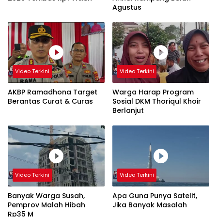
Agustus
Video Terkini
Video Terkini
AKBP Ramadhona Target
Warga Harap Program
Berantas Curat & Curas
Sosial DKM Thoriqul Khoir
Berlanjut
Video Terkini
Video Terkini
Banyak Warga Susah,
Apa Guna Punya Satelit,
Pemprov Malah Hibah
Jika Banyak Masalah
Rp35 M