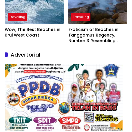
Travelling
Travelling
Wow, The Best Beaches in
Exoticism of Beaches in
Krui West Coast
Tanggamus Regency,
Number 3 Resembling
Nature Paintings
Advertorial