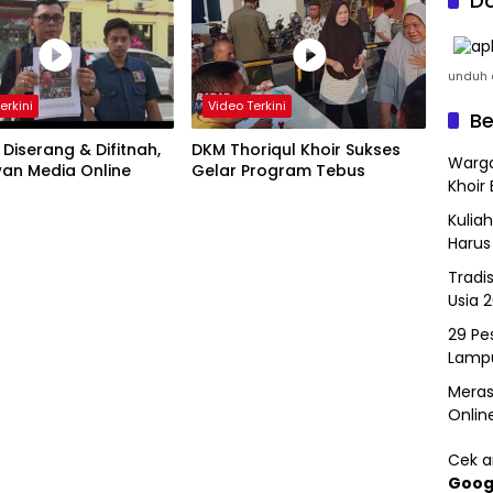
Do
unduh a
erkini
Video Terkini
Be
Diserang & Difitnah,
DKM Thoriqul Khoir Sukses
Warga
an Media Online
Gelar Program Tebus
Khoir 
Kulia
Harus
Tradi
Usia 
29 Pes
Lamp
Meras
Onlin
Cek ar
Goog