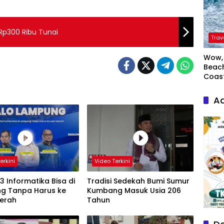
Rp300 Ribu Tunai
Trav
Wow, 
Beach
Coas
Ad
erkini
Video Terkini
S3 Informatika Bisa di
Tradisi Sedekah Bumi Sumur
g Tanpa Harus ke
Kumbang Masuk Usia 206
aerah
Tahun