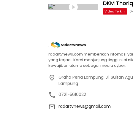
DKM Thoriq
Video Terkini
0
radartvnews.com memberikan infomasi yang
yang terjadi. Kami menjunjung tinggi nilai n
kewajiban utama sebagai media cyber.
Graha Pena Lampung. Jl. Sultan Ag
Lampung
0721-5610022
radartvnews@gmail.com