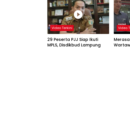
Video Terkini
Video T
29 Peserta PJJ Siap Ikuti
Merasa 
MPLS, Disdikbud Lampung
Wartaw