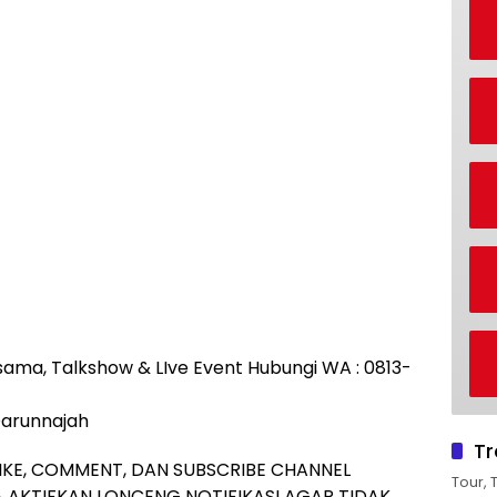
rjasama, Talkshow & LIve Event Hubungi WA : 0813-
Darunnajah
Tr
IKE, COMMENT, DAN SUBSCRIBE CHANNEL
Tour, 
 AKTIFKAN LONCENG NOTIFIKASI AGAR TIDAK