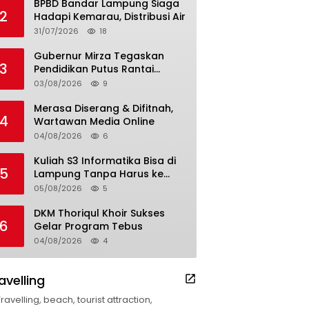
BPBD Bandar Lampung Siaga
2
Hadapi Kemarau, Distribusi Air
31/07/2026
18
Gubernur Mirza Tegaskan
3
Pendidikan Putus Rantai
Kemiskinan
03/08/2026
9
Merasa Diserang & Difitnah,
4
Wartawan Media Online
04/08/2026
6
Kuliah S3 Informatika Bisa di
5
Lampung Tanpa Harus ke
Luar Daerah
05/08/2026
5
DKM Thoriqul Khoir Sukses
6
Gelar Program Tebus
04/08/2026
4
avelling
Travelling, beach, tourist attraction,