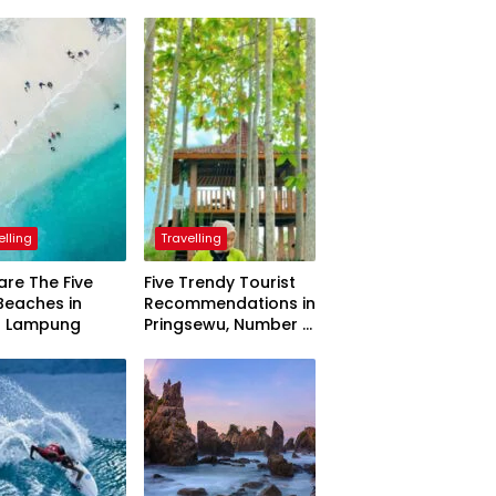
elling
Travelling
are The Five
Five Trendy Tourist
Beaches in
Recommendations in
h Lampung
Pringsewu, Number 3
Inaugurated by the
President