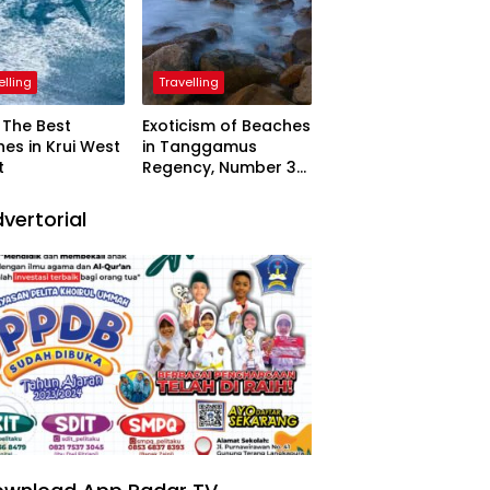
elling
Travelling
The Best
Exoticism of Beaches
es in Krui West
in Tanggamus
t
Regency, Number 3
Resembling Nature
Paintings
vertorial