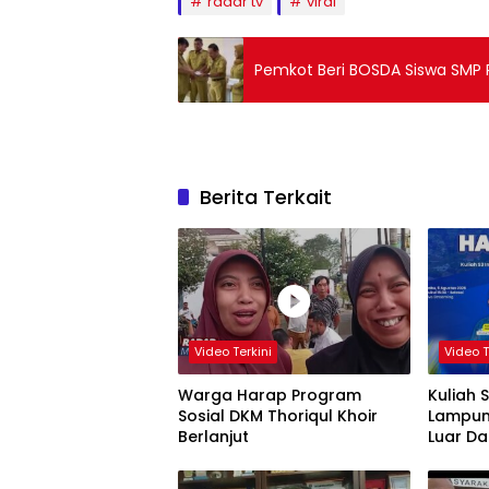
radar tv
viral
Pemkot Beri BOSDA Siswa SMP 
Berita Terkait
Video Terkini
Video T
Warga Harap Program
Kuliah 
Sosial DKM Thoriqul Khoir
Lampun
Berlanjut
Luar D