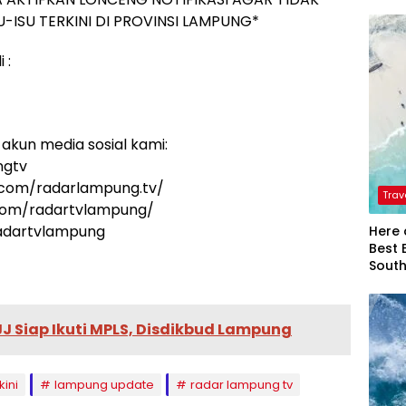
-ISU TERKINI DI PROVINSI LAMPUNG*
 :
akun media sosial kami:
ngtv
.com/radarlampung.tv/
Trav
.com/radartvlampung/
radartvlampung
Here 
Best 
Sout
JJ Siap Ikuti MPLS, Disdikbud Lampung
kini
lampung update
radar lampung tv