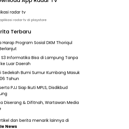
wnload App Radar TV
plikasi radar tv di playstore
rita Terbaru
 Harap Program Sosial DKM Thoriqul
Berlanjut
h S3 Informatika Bisa di Lampung Tanpa
 ke Luar Daerah
si Sedekah Bumi Sumur Kumbang Masuk
206 Tahun
erta PJJ Siap Ikuti MPLS, Disdikbud
ung
a Diserang & Difitnah, Wartawan Media
e
tikel dan berita menarik lainnya di
le News