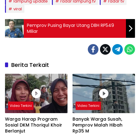
lampung update
radar lampung tv
radar tv
viral
Pemprov Pusing Bayar Utang DBH RP549
Miliar
Berita Terkait
Video Terkini
Video Terkini
Warga Harap Program
Banyak Warga Susah,
Sosial DKM Thoriqul Khoir
Pemprov Malah Hibah
Berlanjut
Rp35 M