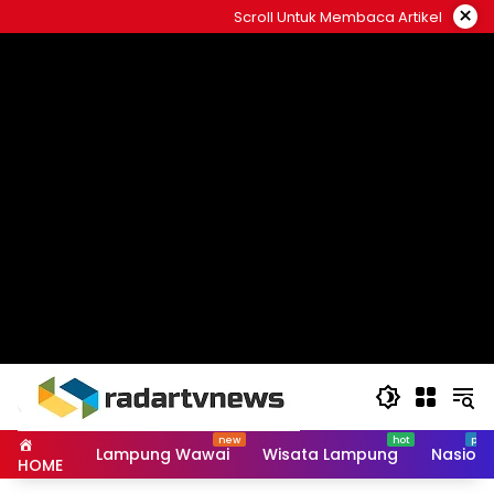
Skip
×
Scroll Untuk Membaca Artikel
to
content
Lampung Wawai
Wisata Lampung
Nasiona
HOME