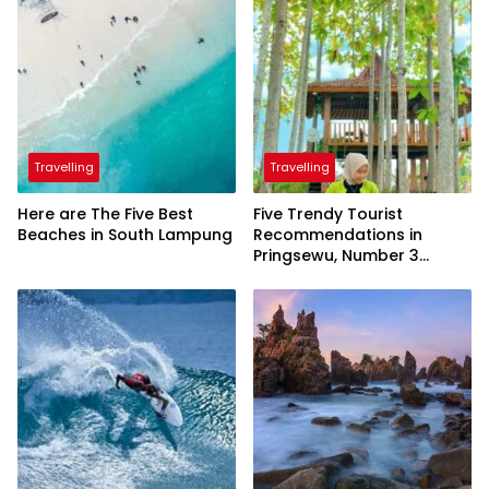
Travelling
Travelling
Here are The Five Best
Five Trendy Tourist
Beaches in South Lampung
Recommendations in
Pringsewu, Number 3
Inaugurated by the
President