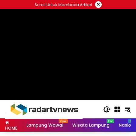
Skip
×
Scroll Untuk Membaca Artikel
to
content
Lampung Wawai
Wisata Lampung
Nasiona
HOME