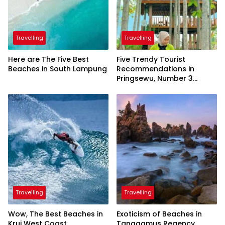
Travelling
Travelling
Here are The Five Best
Five Trendy Tourist
Beaches in South Lampung
Recommendations in
Pringsewu, Number 3
Inaugurated by the
President
Travelling
Travelling
Wow, The Best Beaches in
Exoticism of Beaches in
Krui West Coast
Tanggamus Regency,