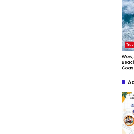
Trav
Wow, 
Beach
Coas
Ad