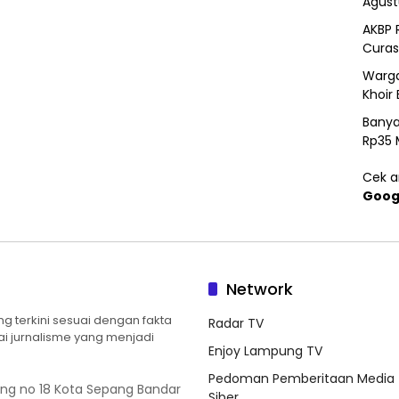
Agust
AKBP 
Curas
Warga
Khoir 
Banya
Rp35 
Cek ar
Goog
Network
 terkini sesuai dengan fakta
Radar TV
ilai jurnalisme yang menjadi
Enjoy Lampung TV
Pedoman Pemberitaan Media
ung no 18 Kota Sepang Bandar
Siber