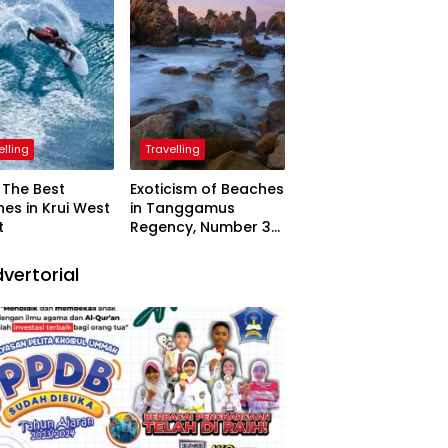
elling
Travelling
The Best
Exoticism of Beaches
es in Krui West
in Tanggamus
t
Regency, Number 3
Resembling Nature
Paintings
vertorial