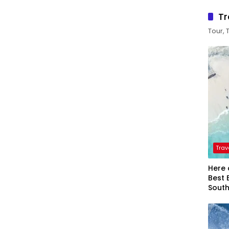
Tr
Tour, 
Trav
Here 
Best 
Sout