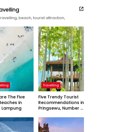
avelling
Travelling, beach, tourist attraction,
elling
Travelling
are The Five
Five Trendy Tourist
Beaches in
Recommendations in
h Lampung
Pringsewu, Number 3
Inaugurated by the
President