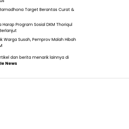
us
Ramadhona Target Berantas Curat &
 Harap Program Sosial DKM Thoriqul
Berlanjut
k Warga Susah, Pemprov Malah Hibah
M
tikel dan berita menarik lainnya di
le News