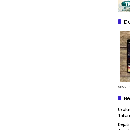
Do
unduh a
Be
Usula
Triliun
Kejat