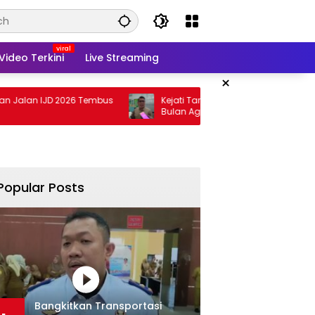
Video Terkini
Live Streaming
×
JD 2026 Tembus
Kejati Targetkan Berkas Arinal Rampung
Bulan Agustus
Popular Posts
Bangkitkan Transportasi