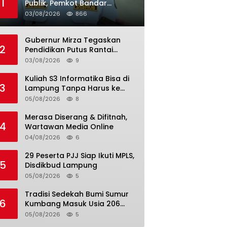
1
Publik, Pemkot Bandar
Lampung Uji Coba Bus Umum
03/08/2026
866
Gubernur Mirza Tegaskan
2
Pendidikan Putus Rantai
Kemiskinan
03/08/2026
9
Kuliah S3 Informatika Bisa di
3
Lampung Tanpa Harus ke
Luar Daerah
05/08/2026
8
Merasa Diserang & Difitnah,
4
Wartawan Media Online
04/08/2026
6
29 Peserta PJJ Siap Ikuti MPLS,
5
Disdikbud Lampung
05/08/2026
5
Tradisi Sedekah Bumi Sumur
6
Kumbang Masuk Usia 206
Tahun
05/08/2026
5