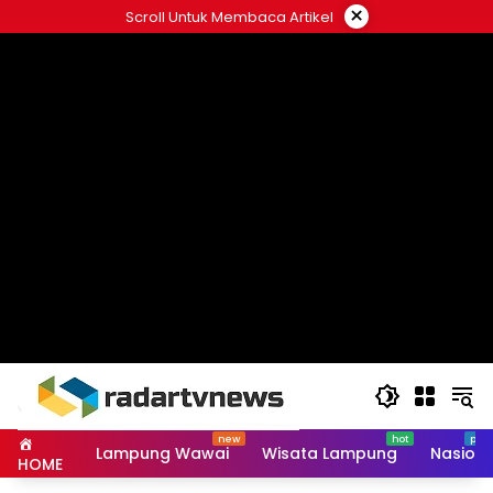
Skip
×
Scroll Untuk Membaca Artikel
to
content
Lampung Wawai
Wisata Lampung
Nasiona
HOME