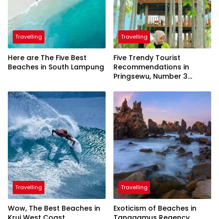
Travelling
Travelling
Here are The Five Best
Five Trendy Tourist
Beaches in South Lampung
Recommendations in
Pringsewu, Number 3
Inaugurated by the
President
Travelling
Travelling
Wow, The Best Beaches in
Exoticism of Beaches in
Krui West Coast
Tanggamus Regency,