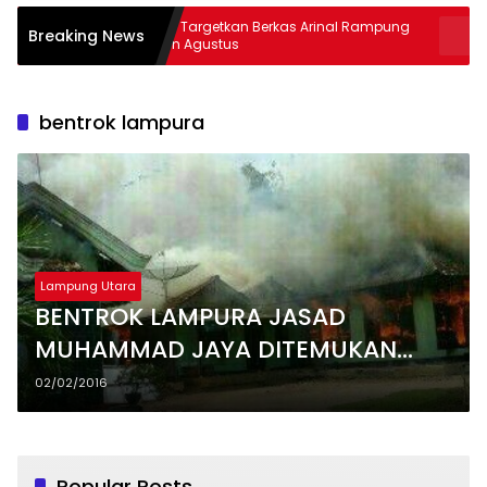
Kejati Targetkan Berkas Arinal Rampung
AKBP Rama
Breaking News
Bulan Agustus
& Curas
bentrok lampura
Lampung Utara
BENTROK LAMPURA JASAD
MUHAMMAD JAYA DITEMUKAN
DALAM KARUNG
02/02/2016
Popular Posts