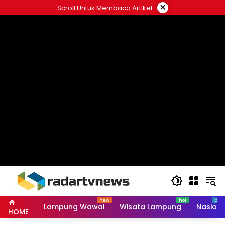
Skip
×
Scroll Untuk Membaca Artikel
to
content
Lampung Wawai
Wisata Lampung
Nasiona
HOME