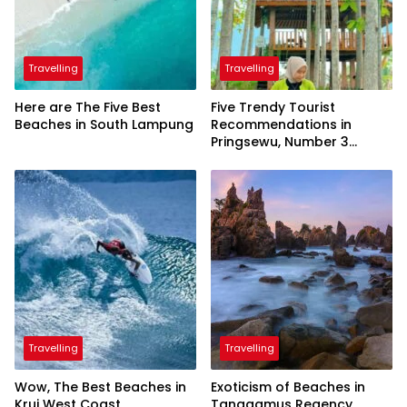
Travelling
Travelling
Here are The Five Best
Five Trendy Tourist
Beaches in South Lampung
Recommendations in
Pringsewu, Number 3
Inaugurated by the
President
Travelling
Travelling
Wow, The Best Beaches in
Exoticism of Beaches in
Krui West Coast
Tanggamus Regency,