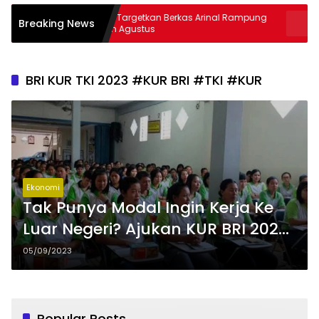
Kejati Targetkan Berkas Arinal Rampung
AKBP Rama
Breaking News
Bulan Agustus
& Curas
BRI KUR TKI 2023 #KUR BRI #TKI #KUR
Ekonomi
Tak Punya Modal Ingin Kerja Ke
Luar Negeri? Ajukan KUR BRI 2023
Khusus TKI, Cair Rp25 Juta
05/09/2023
Popular Posts