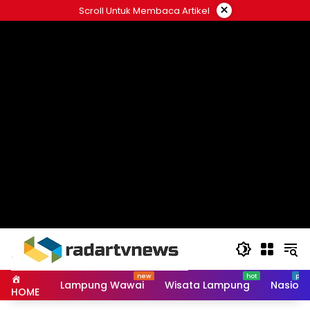
Skip
×
Scroll Untuk Membaca Artikel
to
content
Lampung Wawai
Wisata Lampung
Nasiona
HOME