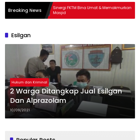
Sinergi FKTM Bina Umat & Memakmurkan
BPB
Breaking News
Masjid
Bant
Esilgan
Hukum dan Kriminal
2 Warga Ditangkap Jual Esilgan
Dan Alprazolam
10/09/2021
Popular Posts