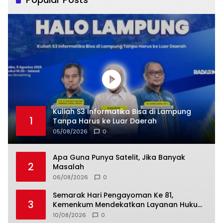
Kuliah S3 Informatika Bisa di Lampung
1
Tanpa Harus ke Luar Daerah
05/08/2026
0
Apa Guna Punya Satelit, Jika Banyak
2
Masalah
06/08/2026
0
Semarak Hari Pengayoman Ke 81,
3
Kemenkum Mendekatkan Layanan Hukum
Kepada Masyarakat
10/08/2026
0