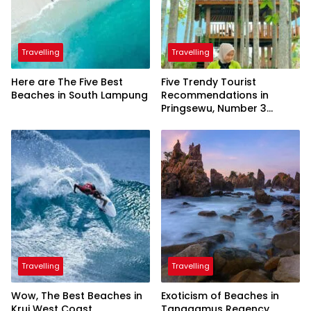
Travelling
Travelling
Here are The Five Best
Five Trendy Tourist
Beaches in South Lampung
Recommendations in
Pringsewu, Number 3
Inaugurated by the
President
Travelling
Travelling
Wow, The Best Beaches in
Exoticism of Beaches in
Krui West Coast
Tanggamus Regency,