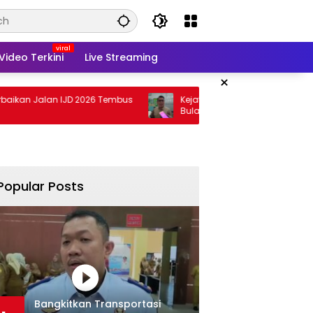
Video Terkini
Live Streaming
×
lan IJD 2026 Tembus
Kejati Targetkan Berkas Arinal Rampung
Bulan Agustus
Popular Posts
Bangkitkan Transportasi