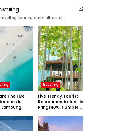
avelling
Travelling, beach, tourist attraction,
elling
Travelling
are The Five
Five Trendy Tourist
Beaches in
Recommendations in
h Lampung
Pringsewu, Number 3
Inaugurated by the
President