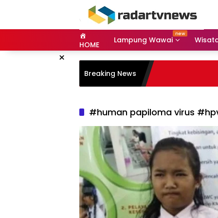
Skip
to
content
Lampung Wawai
Wisat
HOME
×
Breaking News
#human papiloma virus #hpv