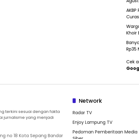
Agust
AKBP 
Curas
Warga
Khoir 
Banya
Rp35 
Cek ar
Goog
Network
 terkini sesuai dengan fakta
Radar TV
ilai jurnalisme yang menjadi
Enjoy Lampung TV
Pedoman Pemberitaan Media
ung no 18 Kota Sepang Bandar
Siber