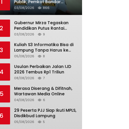
1
Publik, Pemkot Bandar
Lampung Uji Coba Bus Umum
03/08/2026
866
Gubernur Mirza Tegaskan
2
Pendidikan Putus Rantai
Kemiskinan
03/08/2026
9
Kuliah S3 Informatika Bisa di
3
Lampung Tanpa Harus ke
Luar Daerah
05/08/2026
8
Usulan Perbaikan Jalan IJD
4
2026 Tembus Rp1 Triliun
08/08/2026
7
Merasa Diserang & Difitnah,
5
Wartawan Media Online
04/08/2026
6
29 Peserta PJJ Siap Ikuti MPLS,
6
Disdikbud Lampung
05/08/2026
5