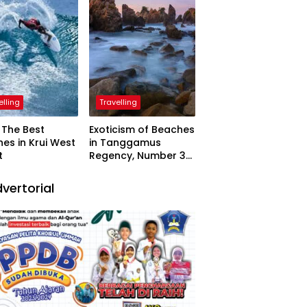
elling
Travelling
The Best
Exoticism of Beaches
es in Krui West
in Tanggamus
t
Regency, Number 3
Resembling Nature
Paintings
vertorial