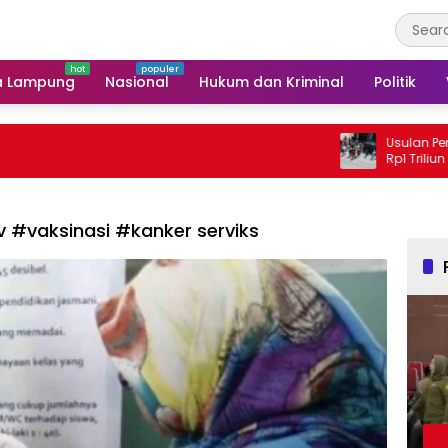
a Lampung
Nasional
Hukum dan Kriminal
Politik
Usulan Perbaikan Ja
Rp1 Triliun
 #vaksinasi #kanker serviks