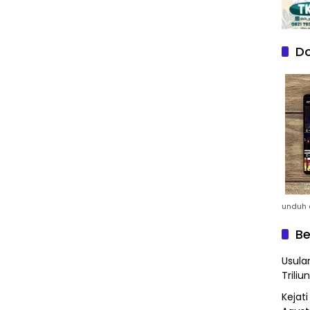
Do
unduh a
Be
Usula
Triliun
Kejat