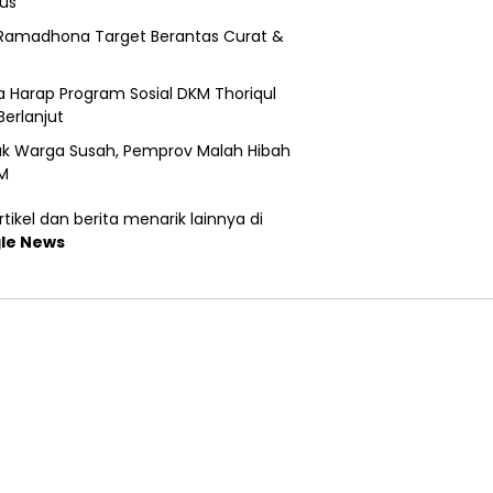
us
Ramadhona Target Berantas Curat &
 Harap Program Sosial DKM Thoriqul
Berlanjut
k Warga Susah, Pemprov Malah Hibah
M
tikel dan berita menarik lainnya di
le News