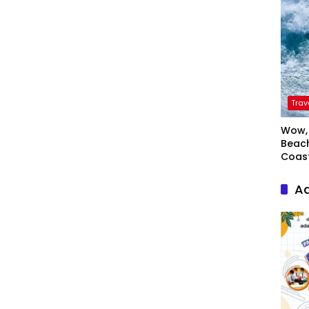
Trav
Wow, 
Beach
Coas
Ad