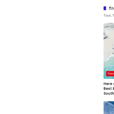
Tr
Tour, 
Trav
Here 
Best 
Sout