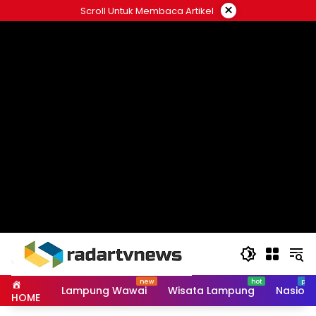
Skip
×
Scroll Untuk Membaca Artikel
to
content
Lampung Wawai
Wisata Lampung
Nasiona
HOME