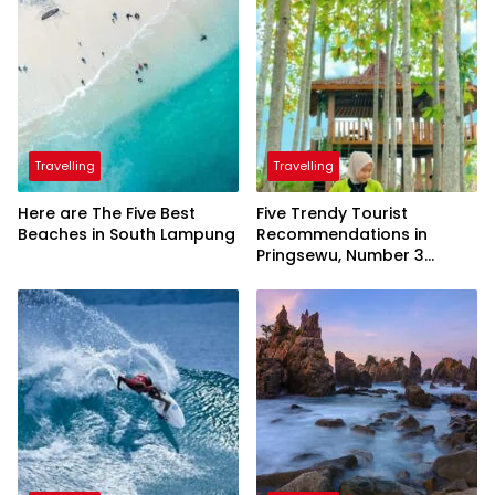
Travelling
Travelling
Here are The Five Best
Five Trendy Tourist
Beaches in South Lampung
Recommendations in
Pringsewu, Number 3
Inaugurated by the
President