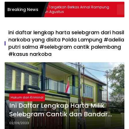
Kejati Targetkan Berkas Arinal Rampung
AKBP Rama
Breaking News
Bulan Agustus
& Curas
ini daftar lengkap harta selebgram dari hasil
narkoba yang disita Polda Lampung #adelia
putri salma #selebgram cantik palembang
#kasus narkoba
Hukum dan Kriminal
Ini Daftar Lengkap Harta Milik
Selebgram Cantik dan Bandar
Narkoba yang Disita Polda
02/09/2023