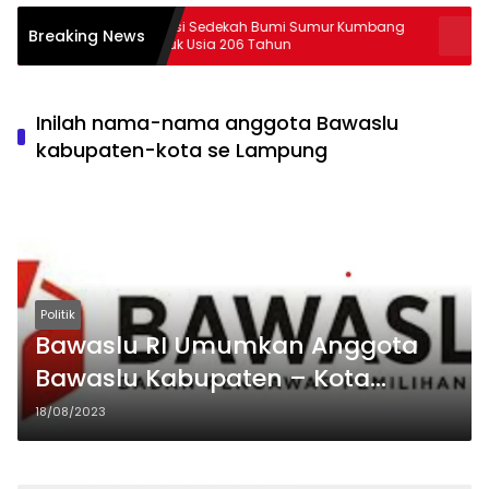
Tradisi Sedekah Bumi Sumur Kumbang
29 Peserta PJJ
Breaking News
Masuk Usia 206 Tahun
Lampung
Inilah nama-nama anggota Bawaslu
kabupaten-kota se Lampung
Politik
Bawaslu RI Umumkan Anggota
Bawaslu Kabupaten – Kota
Terpilih di Provinsi Lampung, Cek
18/08/2023
Ini Daftar Lengkapnya