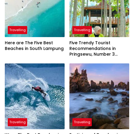
Travelling
Travelling
Here are The Five Best
Five Trendy Tourist
Beaches in South Lampung
Recommendations in
Pringsewu, Number 3
Inaugurated by the
President
Travelling
Travelling