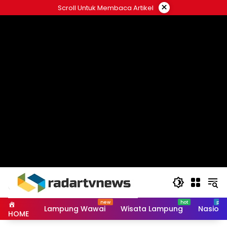
Skip
×
Scroll Untuk Membaca Artikel
to
content
Lampung Wawai
Wisata Lampung
Nasiona
HOME