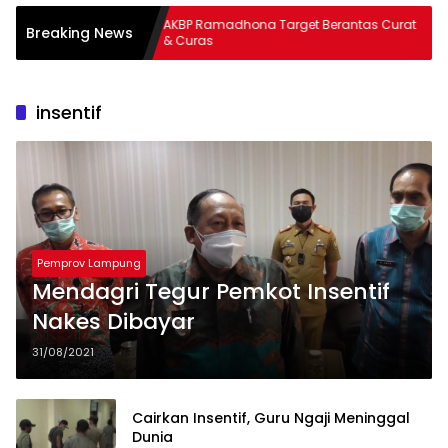
pung
AKBP Ramadhona Target Berantas Curat
Warg
Breaking News
& Curas
Thori
insentif
Pemprov Lampung
Mendagri Tegur Pemkot Insentif
Nakes Dibayar
31/08/2021
Cairkan Insentif, Guru Ngaji Meninggal
Dunia