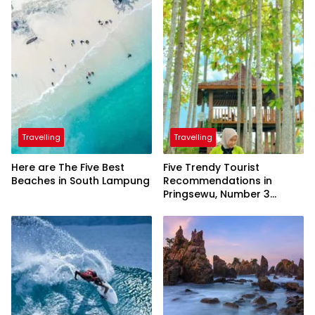
Travelling
Travelling
Here are The Five Best
Five Trendy Tourist
Beaches in South Lampung
Recommendations in
Pringsewu, Number 3
Inaugurated by the
President