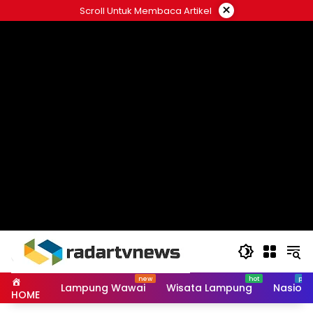
Skip
×
Scroll Untuk Membaca Artikel
to
content
Lampung Wawai
Wisata Lampung
Nasiona
HOME