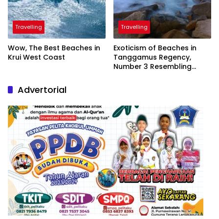
Travelling
Travelling
Wow, The Best Beaches in
Exoticism of Beaches in
Krui West Coast
Tanggamus Regency,
Number 3 Resembling
Nature Paintings
Advertorial