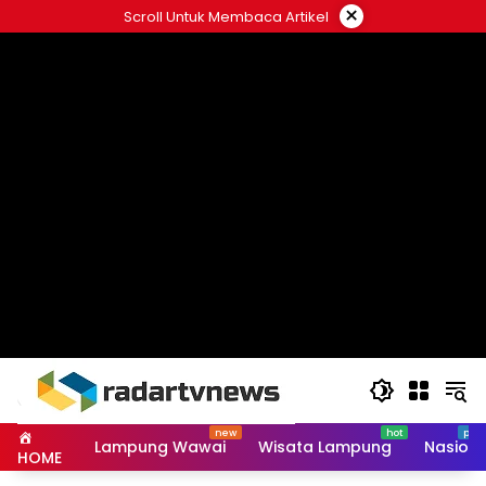
Skip
×
Scroll Untuk Membaca Artikel
to
content
Lampung Wawai
Wisata Lampung
Nasiona
HOME