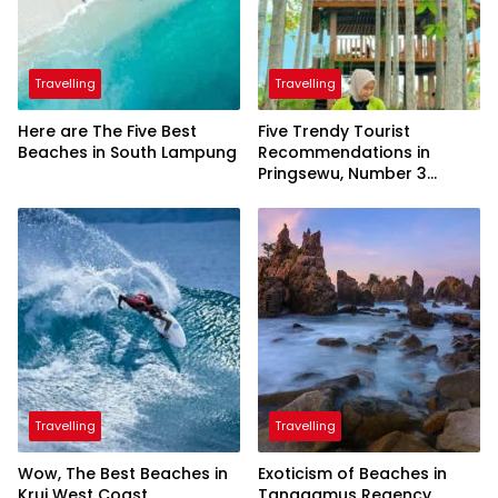
Travelling
Travelling
Here are The Five Best
Five Trendy Tourist
Beaches in South Lampung
Recommendations in
Pringsewu, Number 3
Inaugurated by the
President
Travelling
Travelling
Wow, The Best Beaches in
Exoticism of Beaches in
Krui West Coast
Tanggamus Regency,