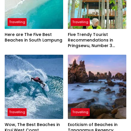
Travelling
Travelling
Here are The Five Best
Five Trendy Tourist
Beaches in South Lampung
Recommendations in
Pringsewu, Number 3
Inaugurated by the
President
Travelling
Travelling
Wow, The Best Beaches in
Exoticism of Beaches in
Krui West Coast
Tanggamus Regency,