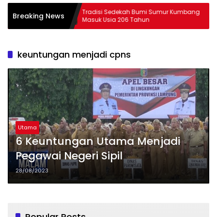
ung
Tradisi Sedekah Bumi Sumur Kumbang
29 Pes
Breaking News
Masuk Usia 206 Tahun
Lam
keuntungan menjadi cpns
Utama
6 Keuntungan Utama Menjadi
Pegawai Negeri Sipil
28/08/2023
Popular Posts