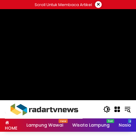
Skip
×
Scroll Untuk Membaca Artikel
to
content
Lampung Wawai
Wisata Lampung
Nasiona
HOME