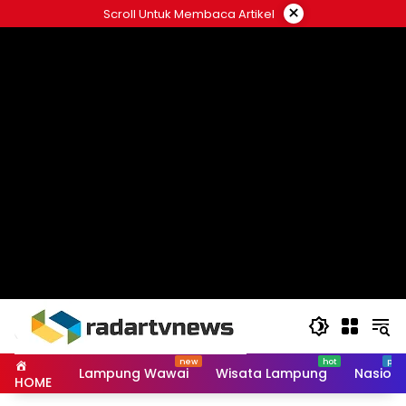
Skip
×
Scroll Untuk Membaca Artikel
to
content
Lampung Wawai
Wisata Lampung
Nasiona
HOME