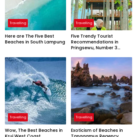
Travelling
Travelling
Here are The Five Best
Five Trendy Tourist
Beaches in South Lampung
Recommendations in
Pringsewu, Number 3
Inaugurated by the
President
Travelling
Travelling
Wow, The Best Beaches in
Exoticism of Beaches in
Krui West Coast
Tanggamus Regency,