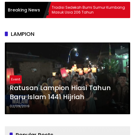
ampung
Tradisi Sedekah Bumi Sumur Kumbang
29
Breaking News
Masuk Usia 206 Tahun
L
LAMPION
Event
Ratusan Lampion Hiasi Tahun
Baru Islam 1441 Hijriah
02/09/2019
Popular Posts