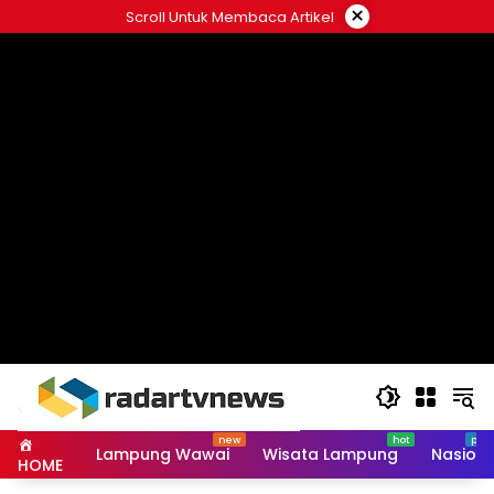
Skip
×
Scroll Untuk Membaca Artikel
to
content
Lampung Wawai
Wisata Lampung
Nasiona
HOME