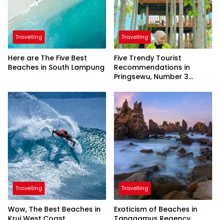
Travelling
Travelling
Here are The Five Best
Five Trendy Tourist
Beaches in South Lampung
Recommendations in
Pringsewu, Number 3
Inaugurated by the
President
Travelling
Travelling
Wow, The Best Beaches in
Exoticism of Beaches in
Krui West Coast
Tanggamus Regency,