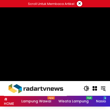
Skip
×
Scroll Untuk Membaca Artikel
to
content
Lampung Wawai
Wisata Lampung
Nasiona
HOME