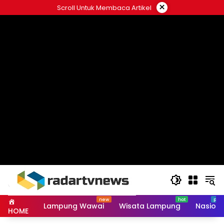
Skip
×
Scroll Untuk Membaca Artikel
to
content
Lampung Wawai
Wisata Lampung
Nasiona
HOME