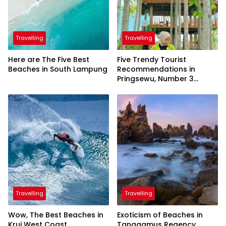
Travelling
Travelling
Here are The Five Best
Five Trendy Tourist
Beaches in South Lampung
Recommendations in
Pringsewu, Number 3
Inaugurated by the
President
Travelling
Travelling
Wow, The Best Beaches in
Exoticism of Beaches in
Krui West Coast
Tanggamus Regency,