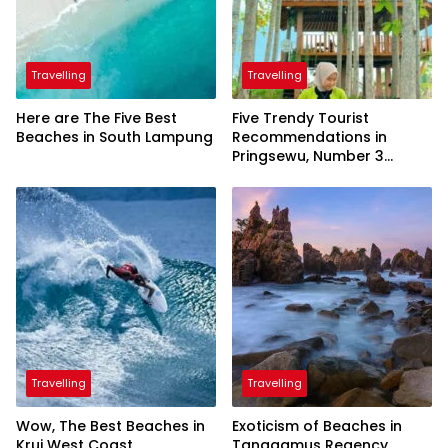
Travelling
Travelling
Here are The Five Best
Five Trendy Tourist
Beaches in South Lampung
Recommendations in
Pringsewu, Number 3
Inaugurated by the
President
Travelling
Travelling
Wow, The Best Beaches in
Exoticism of Beaches in
Krui West Coast
Tanggamus Regency,