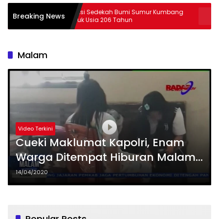
Tradisi Sedekah Bumi Sumur Kumbang
29 Peserta PJJ
Breaking News
Masuk Usia 206 Tahun
Lampung
Malam
Video Terkini
Cueki Maklumat Kapolri, Enam
Warga Ditempat Hiburan Malam
Diciduk
14/04/2020
Popular Posts