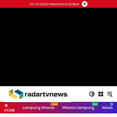
Skip
×
Scroll Untuk Membaca Artikel
to
content
Lampung Wawai
Wisata Lampung
Nasiona
HOME