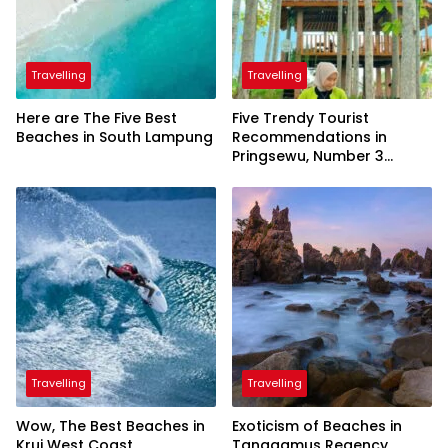
Travelling
Travelling
Here are The Five Best
Five Trendy Tourist
Beaches in South Lampung
Recommendations in
Pringsewu, Number 3
Inaugurated by the
President
Travelling
Travelling
Wow, The Best Beaches in
Exoticism of Beaches in
Krui West Coast
Tanggamus Regency,