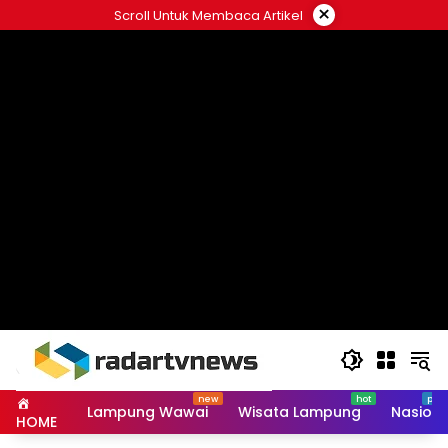
Skip
×
Scroll Untuk Membaca Artikel
to
content
Lampung Wawai
Wisata Lampung
Nasiona
HOME