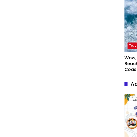
Trav
Wow, 
Beach
Coas
Ad