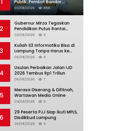
1
Publik, Pemkot Bandar
Lampung Uji Coba Bus Umum
03/08/2026
866
Gubernur Mirza Tegaskan
2
Pendidikan Putus Rantai
Kemiskinan
03/08/2026
9
Kuliah S3 Informatika Bisa di
3
Lampung Tanpa Harus ke
Luar Daerah
05/08/2026
8
Usulan Perbaikan Jalan IJD
4
2026 Tembus Rp1 Triliun
08/08/2026
7
Merasa Diserang & Difitnah,
5
Wartawan Media Online
04/08/2026
6
29 Peserta PJJ Siap Ikuti MPLS,
6
Disdikbud Lampung
05/08/2026
5