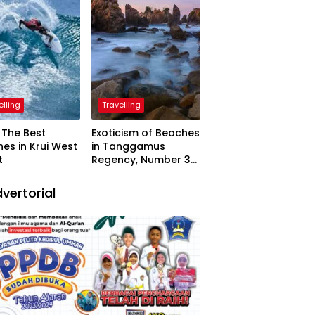
elling
Travelling
The Best
Exoticism of Beaches
es in Krui West
in Tanggamus
t
Regency, Number 3
Resembling Nature
Paintings
vertorial