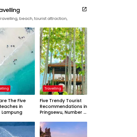
avelling
Travelling, beach, tourist attraction,
elling
Travelling
are The Five
Five Trendy Tourist
Beaches in
Recommendations in
h Lampung
Pringsewu, Number 3
Inaugurated by the
President