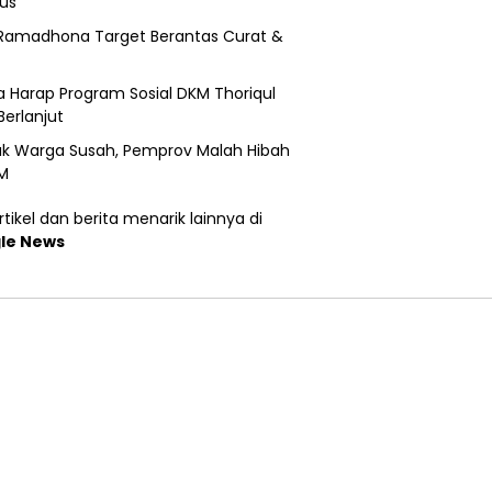
us
Ramadhona Target Berantas Curat &
 Harap Program Sosial DKM Thoriqul
Berlanjut
k Warga Susah, Pemprov Malah Hibah
M
tikel dan berita menarik lainnya di
le News