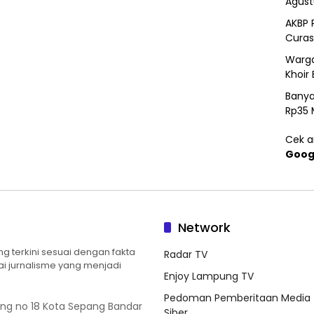
Agust
AKBP 
Curas
Warga
Khoir 
Banya
Rp35 
Cek ar
Goog
Network
 terkini sesuai dengan fakta
Radar TV
ilai jurnalisme yang menjadi
Enjoy Lampung TV
Pedoman Pemberitaan Media
ung no 18 Kota Sepang Bandar
Siber