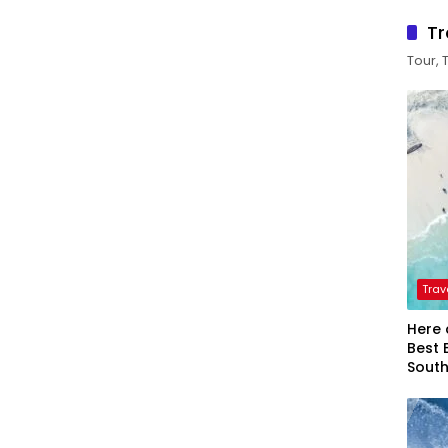
Tr
Tour, 
Trav
Here 
Best 
Sout