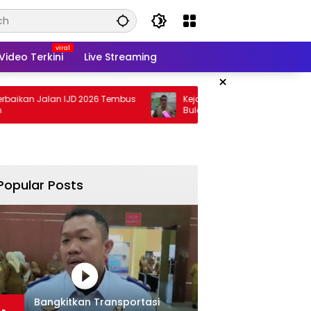
Video Terkini
Live Streaming
×
lan IJD 2026 Tembus
Kejati Targetkan Berkas Arinal Rampung
Bulan Agustus
Popular Posts
Bangkitkan Transportasi