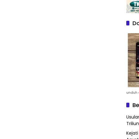
Do
unduh a
Be
Usula
Triliun
Kejat