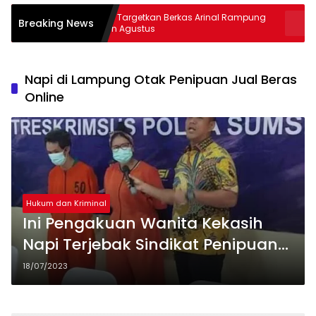
Kejati Targetkan Berkas Arinal Rampung
AKBP Rama
Breaking News
Bulan Agustus
& Curas
Napi di Lampung Otak Penipuan Jual Beras
Online
Hukum dan Kriminal
Ini Pengakuan Wanita Kekasih
Napi Terjebak Sindikat Penipuan
Penjualan Beras Online
18/07/2023