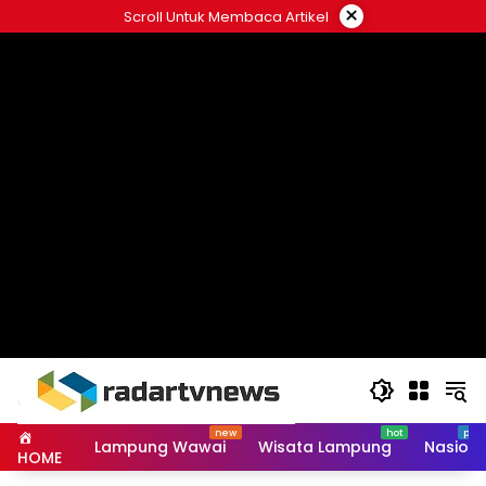
Skip
×
Scroll Untuk Membaca Artikel
to
content
Lampung Wawai
Wisata Lampung
Nasiona
HOME