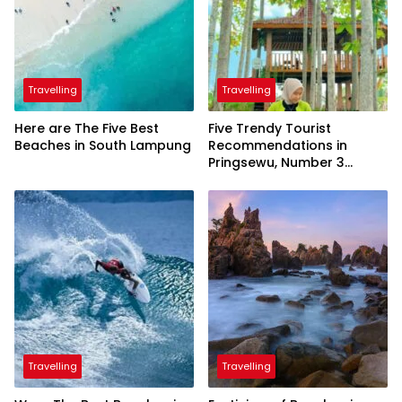
Travelling
Travelling
Here are The Five Best
Five Trendy Tourist
Beaches in South Lampung
Recommendations in
Pringsewu, Number 3
Inaugurated by the
President
Travelling
Travelling