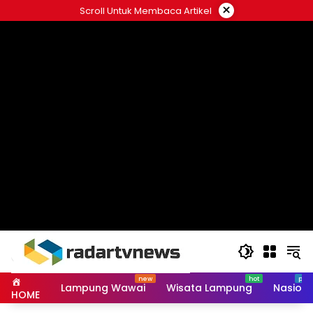
Skip
×
Scroll Untuk Membaca Artikel
to
content
Lampung Wawai
Wisata Lampung
Nasiona
HOME