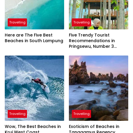
Travelling
Travelling
Here are The Five Best
Five Trendy Tourist
Beaches in South Lampung
Recommendations in
Pringsewu, Number 3
Inaugurated by the
President
Travelling
Travelling
Wow, The Best Beaches in
Exoticism of Beaches in
Krui West Coast
Tanggamus Regency,