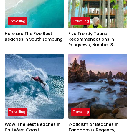
Travelling
Travelling
Here are The Five Best
Five Trendy Tourist
Beaches in South Lampung
Recommendations in
Pringsewu, Number 3
Inaugurated by the
President
Travelling
Travelling
Wow, The Best Beaches in
Exoticism of Beaches in
Krui West Coast
Tanggamus Regency,