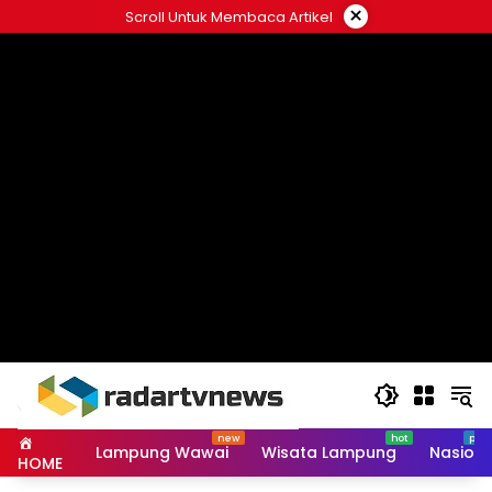
Skip
×
Scroll Untuk Membaca Artikel
to
content
Lampung Wawai
Wisata Lampung
Nasiona
HOME