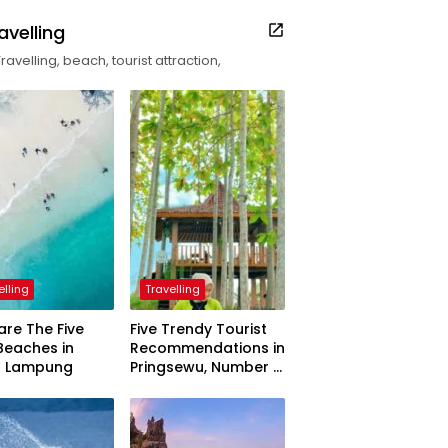
avelling
Travelling, beach, tourist attraction,
elling
Travelling
are The Five
Five Trendy Tourist
Beaches in
Recommendations in
h Lampung
Pringsewu, Number 3
Inaugurated by the
President