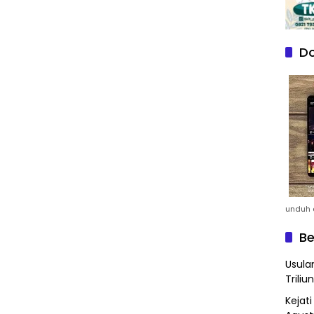
Do
unduh a
Be
Usula
Triliun
Kejat