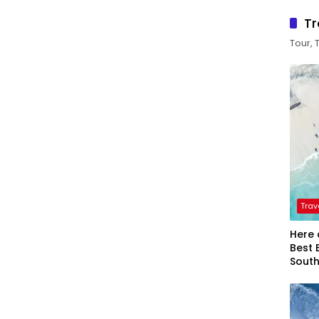
Tr
Tour, 
Trav
Here 
Best 
Sout