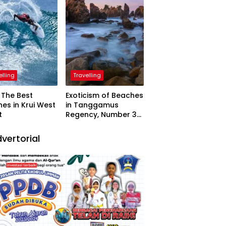
elling
Travelling
The Best
Exoticism of Beaches
es in Krui West
in Tanggamus
t
Regency, Number 3
Resembling Nature
Paintings
vertorial