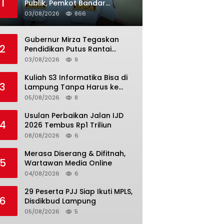
1
Publik, Pemkot Bandar
Lampung Uji Coba Bus Umum
03/08/2026
866
Gubernur Mirza Tegaskan
2
Pendidikan Putus Rantai
Kemiskinan
03/08/2026
9
Kuliah S3 Informatika Bisa di
3
Lampung Tanpa Harus ke
Luar Daerah
05/08/2026
8
Usulan Perbaikan Jalan IJD
4
2026 Tembus Rp1 Triliun
08/08/2026
6
Merasa Diserang & Difitnah,
5
Wartawan Media Online
04/08/2026
6
29 Peserta PJJ Siap Ikuti MPLS,
6
Disdikbud Lampung
05/08/2026
5