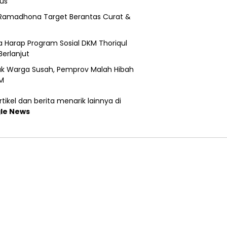
us
Ramadhona Target Berantas Curat &
 Harap Program Sosial DKM Thoriqul
Berlanjut
k Warga Susah, Pemprov Malah Hibah
M
tikel dan berita menarik lainnya di
le News