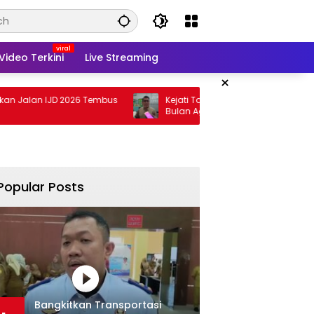
Video Terkini
Live Streaming
×
IJD 2026 Tembus
Kejati Targetkan Berkas Arinal Rampung
Bulan Agustus
Popular Posts
Bangkitkan Transportasi