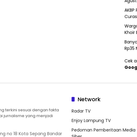
Agust
AKBP 
Curas
Warga
Khoir 
Banya
Rp35 
Cek ar
Goog
Network
 terkini sesuai dengan fakta
Radar TV
ilai jurnalisme yang menjadi
Enjoy Lampung TV
Pedoman Pemberitaan Media
ung no 18 Kota Sepang Bandar
Siber