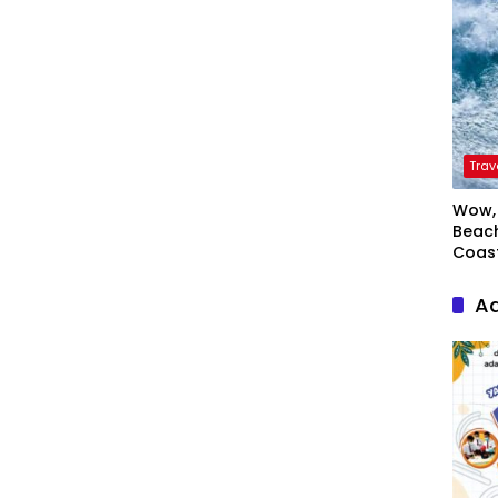
Trav
Wow, 
Beach
Coas
Ad