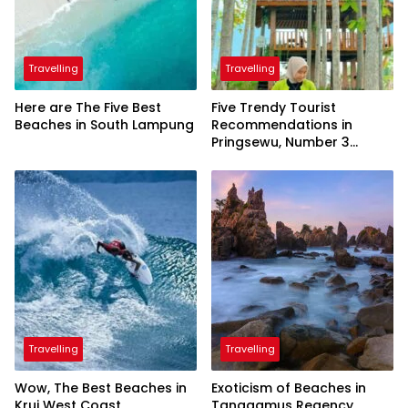
Travelling
Travelling
Here are The Five Best
Five Trendy Tourist
Beaches in South Lampung
Recommendations in
Pringsewu, Number 3
Inaugurated by the
President
Travelling
Travelling
Wow, The Best Beaches in
Exoticism of Beaches in
Krui West Coast
Tanggamus Regency,