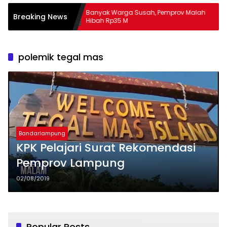
Banyak Warga Susah, Pemprov Malah
Apa 
Breaking News
Hibah Rp35 M
Mas
polemik tegal mas
Bandarlampung
KPK Pelajari Surat Rekomendasi
Pemprov Lampung
02/08/2019
Popular Posts