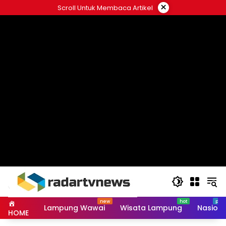
Skip
×
Scroll Untuk Membaca Artikel
to
content
Lampung Wawai
Wisata Lampung
Nasiona
HOME