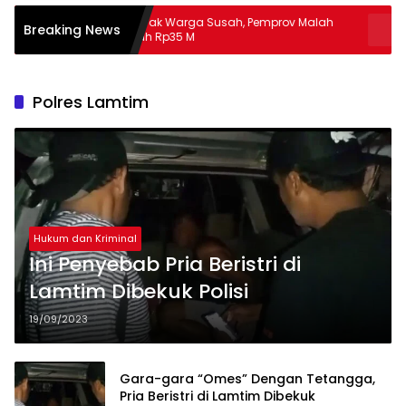
Banyak Warga Susah, Pemprov Malah
Apa Guna P
Breaking News
Hibah Rp35 M
Masalah
Polres Lamtim
Hukum dan Kriminal
Ini Penyebab Pria Beristri di
Lamtim Dibekuk Polisi
19/09/2023
Gara-gara “Omes” Dengan Tetangga,
Pria Beristri di Lamtim Dibekuk