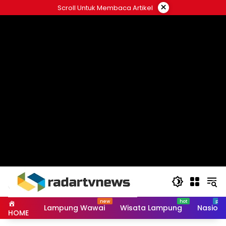
Skip
×
Scroll Untuk Membaca Artikel
to
content
Lampung Wawai
Wisata Lampung
Nasiona
HOME