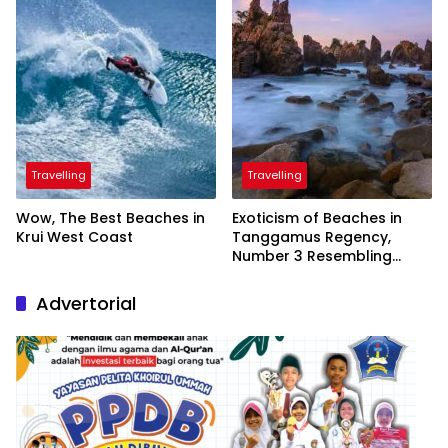
Travelling
Travelling
Wow, The Best Beaches in
Exoticism of Beaches in
Krui West Coast
Tanggamus Regency,
Number 3 Resembling
Nature Paintings
Advertorial