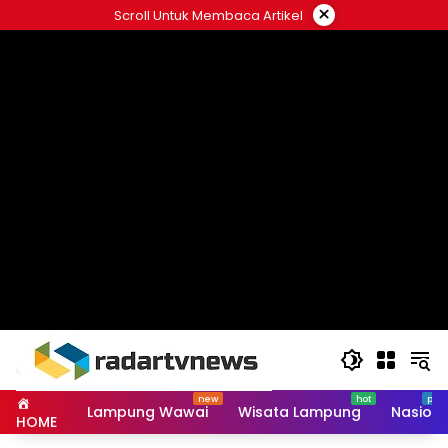
Skip
×
Scroll Untuk Membaca Artikel
to
content
Lampung Wawai
Wisata Lampung
Nasiona
HOME