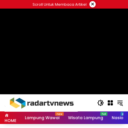
Skip
×
Scroll Untuk Membaca Artikel
to
content
Lampung Wawai
Wisata Lampung
Nasiona
HOME