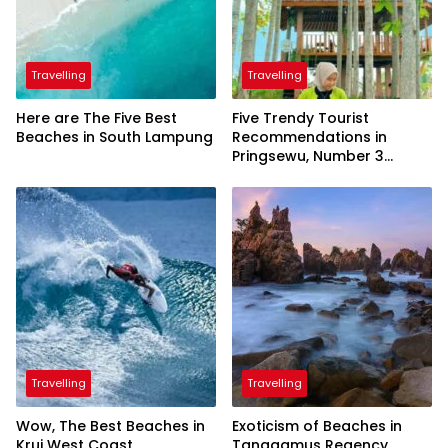
Travelling
Travelling
Here are The Five Best
Five Trendy Tourist
Beaches in South Lampung
Recommendations in
Pringsewu, Number 3
Inaugurated by the
President
Travelling
Travelling
Wow, The Best Beaches in
Exoticism of Beaches in
Krui West Coast
Tanggamus Regency,