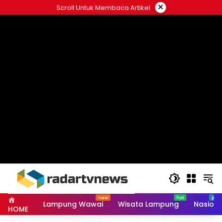
Skip
×
Scroll Untuk Membaca Artikel
to
content
Lampung Wawai
Wisata Lampung
Nasiona
HOME