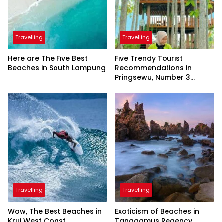
Travelling
Travelling
Here are The Five Best
Five Trendy Tourist
Beaches in South Lampung
Recommendations in
Pringsewu, Number 3
Inaugurated by the
President
Travelling
Travelling
Wow, The Best Beaches in
Exoticism of Beaches in
Krui West Coast
Tanggamus Regency,