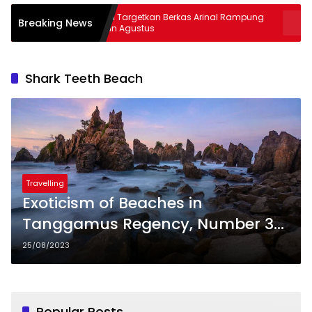
Kejati Targetkan Berkas Arinal Rampung
AKBP Rama
Breaking News
Bulan Agustus
& Curas
Shark Teeth Beach
Travelling
Exoticism of Beaches in
Tanggamus Regency, Number 3
Resembling Nature Paintings
25/08/2023
Popular Posts