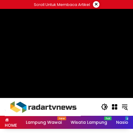
Skip
×
Scroll Untuk Membaca Artikel
to
content
Lampung Wawai
Wisata Lampung
Nasiona
HOME