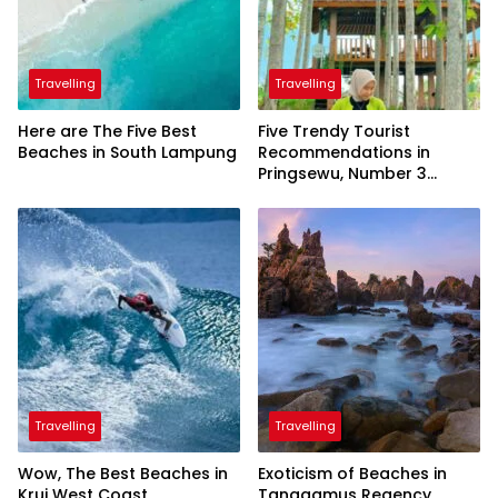
Travelling
Travelling
Here are The Five Best
Five Trendy Tourist
Beaches in South Lampung
Recommendations in
Pringsewu, Number 3
Inaugurated by the
President
Travelling
Travelling
Wow, The Best Beaches in
Exoticism of Beaches in
Krui West Coast
Tanggamus Regency,