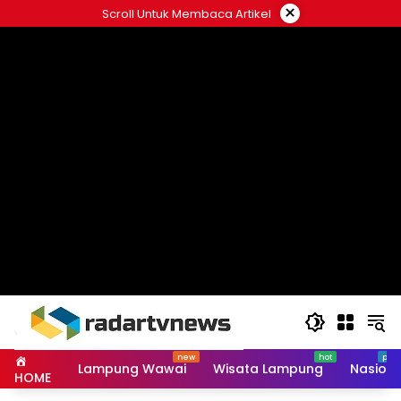
Skip
×
Scroll Untuk Membaca Artikel
to
content
Lampung Wawai
Wisata Lampung
Nasiona
HOME