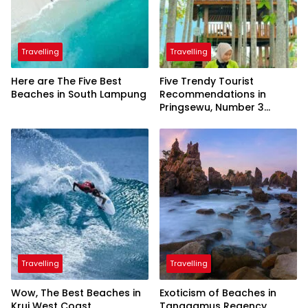
Travelling
Travelling
Here are The Five Best
Five Trendy Tourist
Beaches in South Lampung
Recommendations in
Pringsewu, Number 3
Inaugurated by the
President
Travelling
Travelling
Wow, The Best Beaches in
Exoticism of Beaches in
Krui West Coast
Tanggamus Regency,