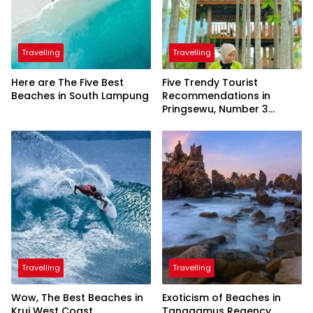
Travelling
Travelling
Here are The Five Best
Five Trendy Tourist
Beaches in South Lampung
Recommendations in
Pringsewu, Number 3
Inaugurated by the
President
Travelling
Travelling
Wow, The Best Beaches in
Exoticism of Beaches in
Krui West Coast
Tanggamus Regency,