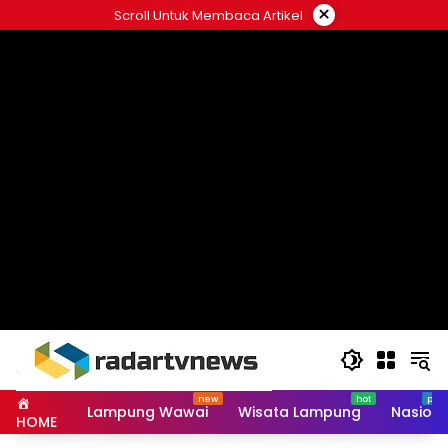
Skip
×
Scroll Untuk Membaca Artikel
to
content
Lampung Wawai
Wisata Lampung
Nasiona
HOME