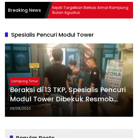
embus
Kejati Targetkan Berkas Arinal Rampung
AKB
Breaking News
Bulan Agustus
& C
Spesialis Pencuri Modul Tower
Lampung Timur
Beraksi di 13 TKP, Spesialis Pencuri
Modul Tower Dibekuk Resmob
Lamtim
29/08/2023
Popular Posts