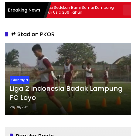
Tradisi Sedekah Bumi Sumur Kumbang
29 Peserta PJJ
Breaking News
Masuk Usia 206 Tahun
Lampung
# Stadion PKOR
Olahraga
Liga 2 Indonesia Badak Lampung
FC Loyo
28/08/2021
Popular Posts