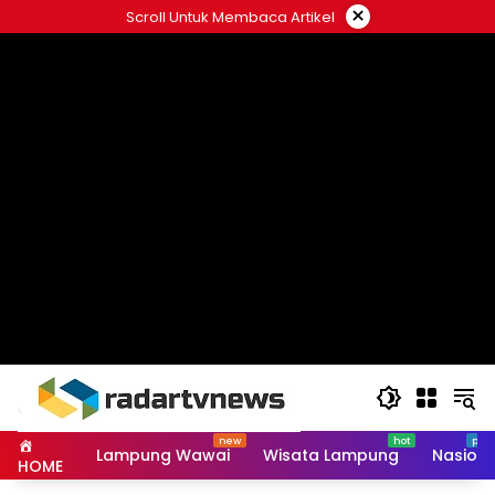
Skip
×
Scroll Untuk Membaca Artikel
to
content
Lampung Wawai
Wisata Lampung
Nasiona
HOME