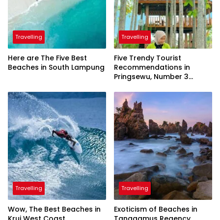
Travelling
Travelling
Here are The Five Best
Five Trendy Tourist
Beaches in South Lampung
Recommendations in
Pringsewu, Number 3
Inaugurated by the
President
Travelling
Travelling
Wow, The Best Beaches in
Exoticism of Beaches in
Krui West Coast
Tanggamus Regency,