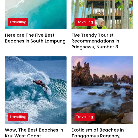
Travelling
Travelling
Here are The Five Best
Five Trendy Tourist
Beaches in South Lampung
Recommendations in
Pringsewu, Number 3
Inaugurated by the
President
Travelling
Travelling
Wow, The Best Beaches in
Exoticism of Beaches in
Krui West Coast
Tanggamus Regency,