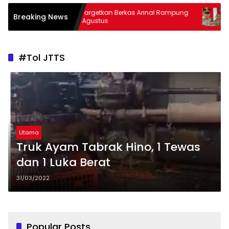
Kejati Targetkan Berkas Arinal Rampung
AKBP Ramadh
Breaking News
Bulan Agustus
& Curas
#Tol JTTS
Utama
Truk Ayam Tabrak Hino, 1 Tewas
dan 1 Luka Berat
31/03/2022
Popular Posts