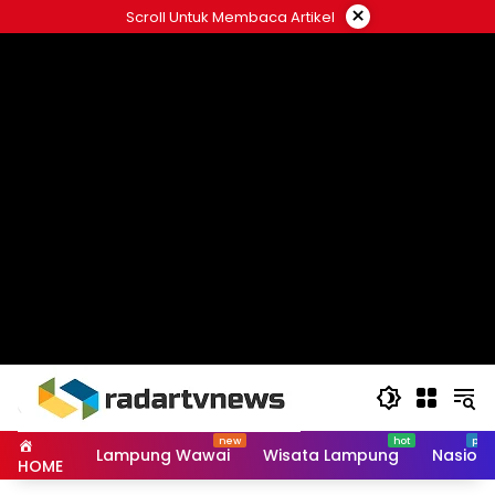
Skip
×
Scroll Untuk Membaca Artikel
to
content
Lampung Wawai
Wisata Lampung
Nasiona
HOME