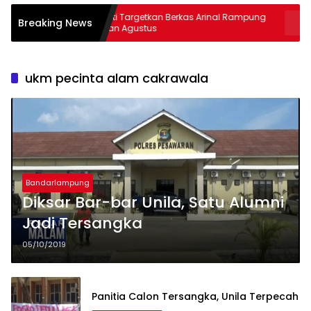
us
Kejati Targetkan Berkas Arinal Rampung
AKBP R
Breaking News
Bulan Agustus
& Cura
ukm pecinta alam cakrawala
Bandarlampung
Diksar Bar-bar Unila, Satu Alumni
Jadi Tersangka
05/10/2019
Panitia Calon Tersangka, Unila Terpecah