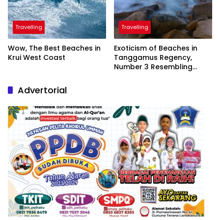
Travelling
Travelling
Wow, The Best Beaches in
Exoticism of Beaches in
Krui West Coast
Tanggamus Regency,
Number 3 Resembling
Nature Paintings
Advertorial