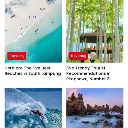
Travelling
Travelling
Here are The Five Best
Five Trendy Tourist
Beaches in South Lampung
Recommendations in
Pringsewu, Number 3
Inaugurated by the
President