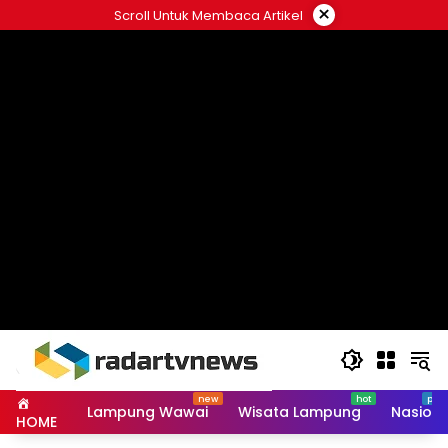
Skip
×
Scroll Untuk Membaca Artikel
to
content
Lampung Wawai
Wisata Lampung
Nasiona
HOME