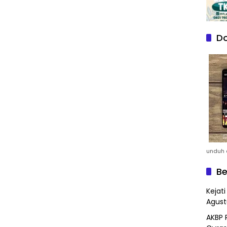
Do
unduh a
Be
Kejat
Agust
AKBP 