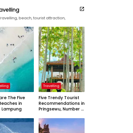
avelling
Travelling, beach, tourist attraction,
elling
Travelling
are The Five
Five Trendy Tourist
Beaches in
Recommendations in
h Lampung
Pringsewu, Number 3
Inaugurated by the
President