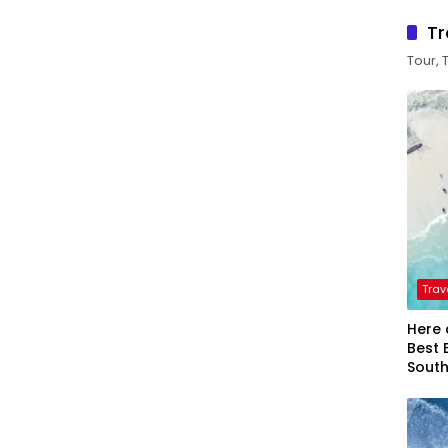
Tr
Tour, 
Trav
Here 
Best 
Sout