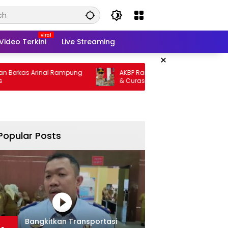
Video Terkini
Live Streaming
×
as Arinal Rampung
AKBP Ramadhona Target Berantas Curat
& Curas
Popular Posts
Bangkitkan Transportasi