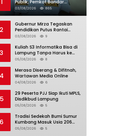
1
Publik, Pemkot Bandar
Lampung Uji Coba Bus Umum
03/08/2026
865
Gubernur Mirza Tegaskan
2
Pendidikan Putus Rantai
Kemiskinan
03/08/2026
9
Kuliah S3 Informatika Bisa di
3
Lampung Tanpa Harus ke
Luar Daerah
05/08/2026
8
Merasa Diserang & Difitnah,
4
Wartawan Media Online
04/08/2026
6
29 Peserta PJJ Siap Ikuti MPLS,
5
Disdikbud Lampung
05/08/2026
5
Tradisi Sedekah Bumi Sumur
6
Kumbang Masuk Usia 206
Tahun
05/08/2026
5