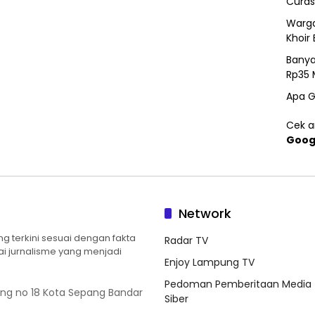
Curas
Warga
Khoir 
Banya
Rp35 
Apa G
Cek ar
Goog
Network
 terkini sesuai dengan fakta
Radar TV
ilai jurnalisme yang menjadi
Enjoy Lampung TV
Pedoman Pemberitaan Media
ung no 18 Kota Sepang Bandar
Siber