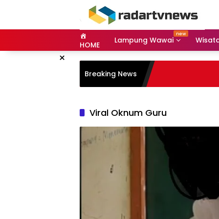
Skip
to
content
Lampung Wawai
Wisat
HOME
×
Breaking News
Viral Oknum Guru