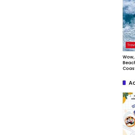
Trav
Wow, 
Beach
Coas
Ad