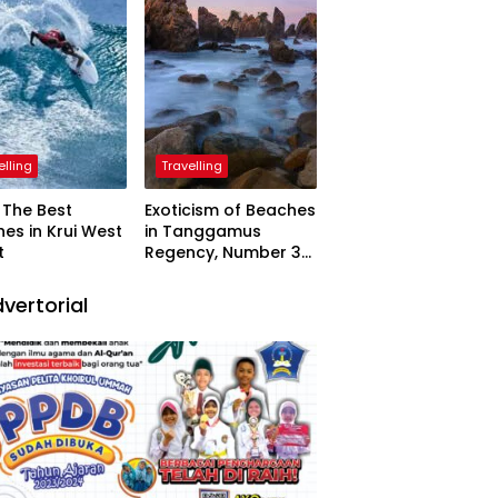
elling
Travelling
The Best
Exoticism of Beaches
es in Krui West
in Tanggamus
t
Regency, Number 3
Resembling Nature
Paintings
vertorial