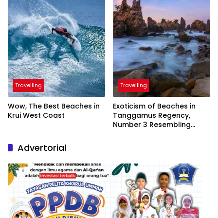
Travelling
Travelling
Wow, The Best Beaches in
Exoticism of Beaches in
Krui West Coast
Tanggamus Regency,
Number 3 Resembling
Nature Paintings
Advertorial