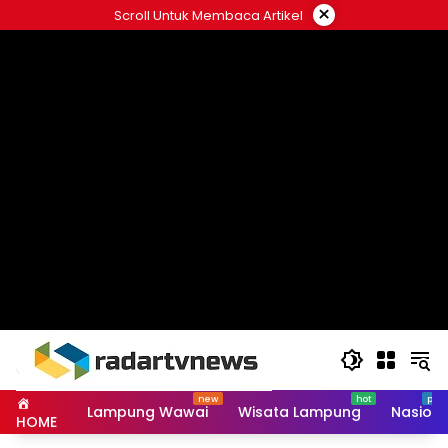
Skip
×
Scroll Untuk Membaca Artikel
to
content
Lampung Wawai
Wisata Lampung
Nasiona
HOME