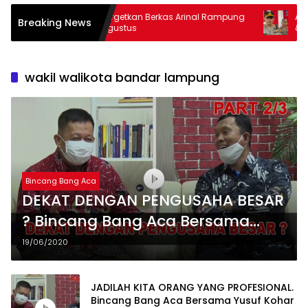
Kejati Targetkan Berkas Arinal Rampung
AKBP Ramadho
Breaking News
Bulan Agustus
& Curas
wakil walikota bandar lampung
Bincang Bang Aca
DEKAT DENGAN PENGUSAHA BESAR
? Bincang Bang Aca Bersama
Yusuf Kohar Part 2/3
19/06/2020
JADILAH KITA ORANG YANG PROFESIONAL.
Bincang Bang Aca Bersama Yusuf Kohar