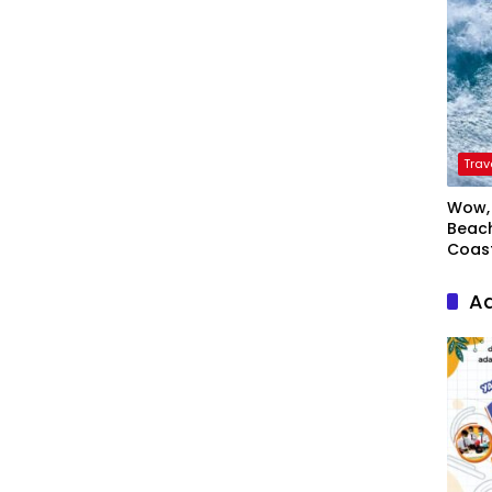
Trav
Wow, 
Beach
Coas
Ad