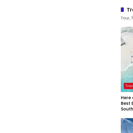
Tr
Tour, 
Trav
Here 
Best 
Sout