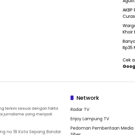
Agust
AKBP 
Curas
Warga
Khoir 
Banya
Rp35 
Cek ar
Goog
Network
 terkini sesuai dengan fakta
Radar TV
ilai jurnalisme yang menjadi
Enjoy Lampung TV
Pedoman Pemberitaan Media
ung no 18 Kota Sepang Bandar
Siber