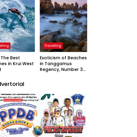
elling
Travelling
The Best
Exoticism of Beaches
es in Krui West
in Tanggamus
t
Regency, Number 3
Resembling Nature
Paintings
vertorial