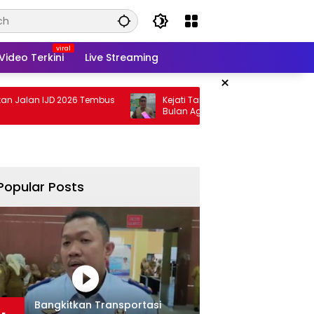
Video Terkini
Live Streaming
×
 IJD 2026 Tembus
Kejati Targetkan Berkas Arinal Rampung
Bulan Agustus
Popular Posts
Bangkitkan Transportasi