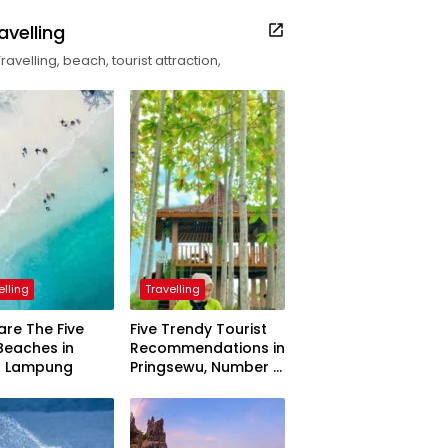
avelling
Travelling, beach, tourist attraction,
elling
Travelling
are The Five
Five Trendy Tourist
Beaches in
Recommendations in
h Lampung
Pringsewu, Number 3
Inaugurated by the
President