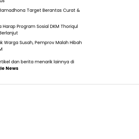
us
Ramadhona Target Berantas Curat &
 Harap Program Sosial DKM Thoriqul
Berlanjut
k Warga Susah, Pemprov Malah Hibah
M
tikel dan berita menarik lainnya di
le News