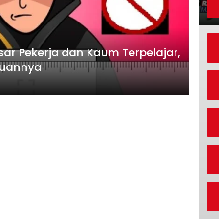
ar Pekerja dan Kaum Terpelajar,
puannya