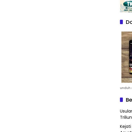
Do
unduh a
Be
Usula
Triliun
Kejat