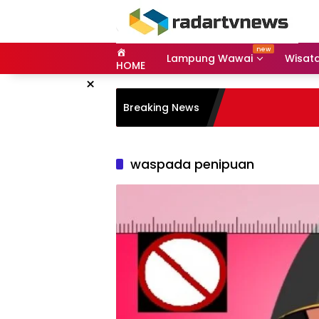
Skip
to
content
Lampung Wawai
Wisat
HOME
×
Breaking News
waspada penipuan