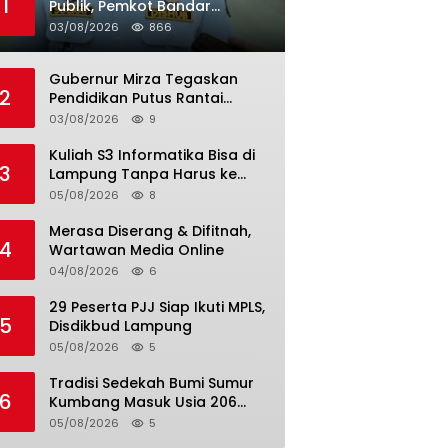
1
Publik, Pemkot Bandar
Lampung Uji Coba Bus Umum
03/08/2026
866
Gubernur Mirza Tegaskan
2
Pendidikan Putus Rantai
Kemiskinan
03/08/2026
9
Kuliah S3 Informatika Bisa di
3
Lampung Tanpa Harus ke
Luar Daerah
05/08/2026
8
Merasa Diserang & Difitnah,
4
Wartawan Media Online
04/08/2026
6
29 Peserta PJJ Siap Ikuti MPLS,
5
Disdikbud Lampung
05/08/2026
5
Tradisi Sedekah Bumi Sumur
6
Kumbang Masuk Usia 206
Tahun
05/08/2026
5