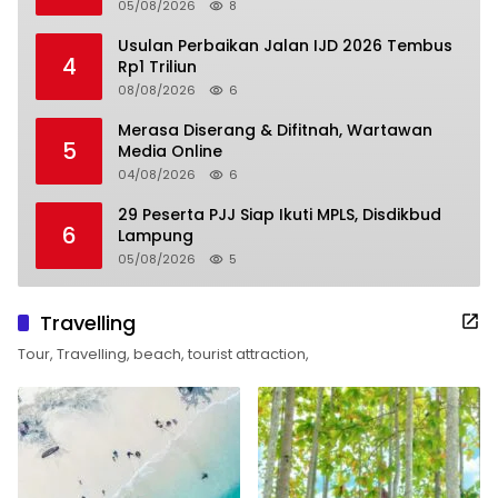
05/08/2026
8
Usulan Perbaikan Jalan IJD 2026 Tembus
4
Rp1 Triliun
08/08/2026
6
Merasa Diserang & Difitnah, Wartawan
5
Media Online
04/08/2026
6
29 Peserta PJJ Siap Ikuti MPLS, Disdikbud
6
Lampung
05/08/2026
5
Travelling
Tour, Travelling, beach, tourist attraction,