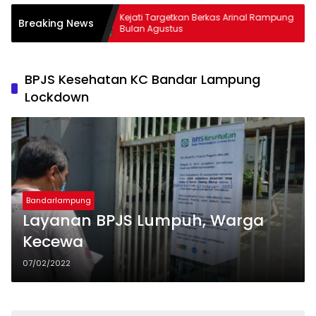
Tembus
Kejati Targetkan Berkas Arinal Rampung
AKB
Breaking News
Bulan Agustus
& C
BPJS Kesehatan KC Bandar Lampung
Lockdown
Bandarlampung
Layanan BPJS Lumpuh, Warga
Kecewa
07/02/2022