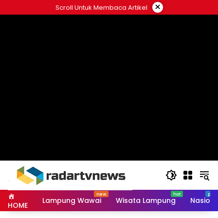
Skip
×
Scroll Untuk Membaca Artikel
to
content
Lampung Wawai
Wisata Lampung
Nasiona
HOME