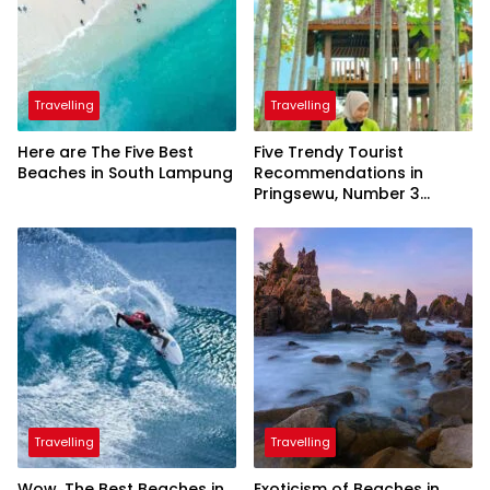
Travelling
Travelling
Here are The Five Best
Five Trendy Tourist
Beaches in South Lampung
Recommendations in
Pringsewu, Number 3
Inaugurated by the
President
Travelling
Travelling
Wow, The Best Beaches in
Exoticism of Beaches in