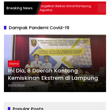
Kejati Targetkan Berkas Arinal Rampung
AKBP Ramad
Breaking News
Bulan Agustus
& Curas
Dampak Pandemi Covid-19
Utama
Ini Dia, 8 Daerah Kantong
Kemiskinan Ekstrem di Lampung
25/05/2022
Popular Posts