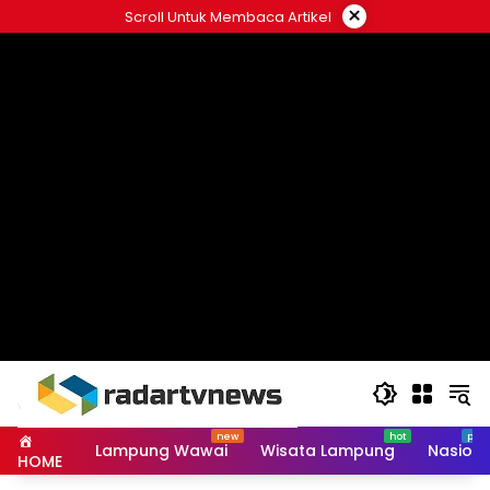
Skip
×
Scroll Untuk Membaca Artikel
to
content
Lampung Wawai
Wisata Lampung
Nasiona
HOME