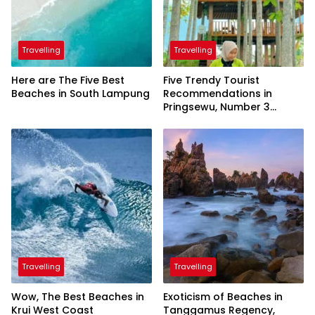
Travelling
Travelling
Here are The Five Best
Five Trendy Tourist
Beaches in South Lampung
Recommendations in
Pringsewu, Number 3
Inaugurated by the
President
Travelling
Travelling
Wow, The Best Beaches in
Exoticism of Beaches in
Krui West Coast
Tanggamus Regency,